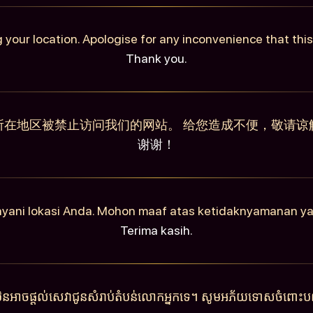
 your location. Apologise for any inconvenience that th
Thank you.
所在地区被禁止访问我们的网站。 给您造成不便，敬请谅
谢谢！
ayani lokasi Anda. Mohon maaf atas ketidaknyamanan y
Terima kasih.
ុំមិនអាចផ្តល់សេវាជូនសំរាប់តំបន់លោកអ្នកទេ។ សូមអភ័យទោសចំពោះបញ