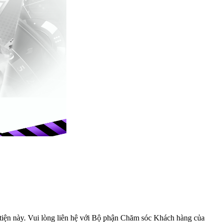
iện này. Vui lòng liên hệ với
Bộ phận Chăm sóc Khách hàng
của