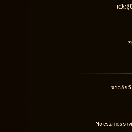
យើងខ្ញ
저
ขออภัยด้
No estamos sirvi