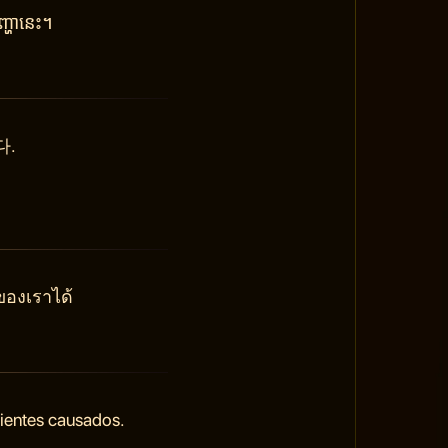
្ហានេះ។
다.
ของเราได้
nientes causados.