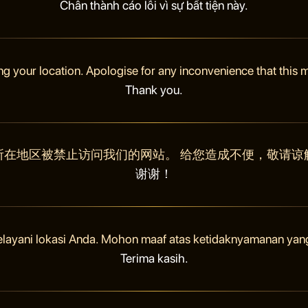
Chân thành cáo lỗi vì sự bất tiện này.
ng your location. Apologise for any inconvenience that this
Thank you.
所在地区被禁止访问我们的网站。 给您造成不便，敬请谅
谢谢！
elayani lokasi Anda. Mohon maaf atas ketidaknyamanan yan
Terima kasih.