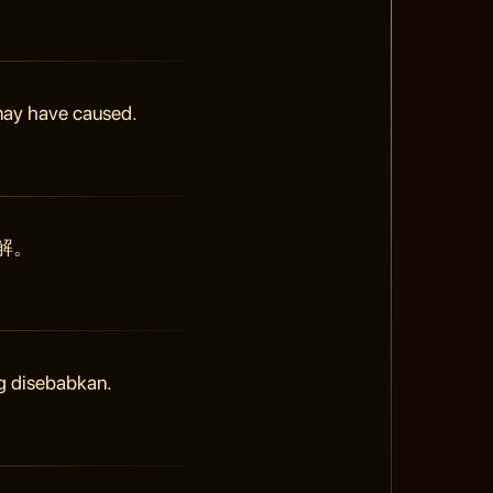
 may have caused.
解。
g disebabkan.