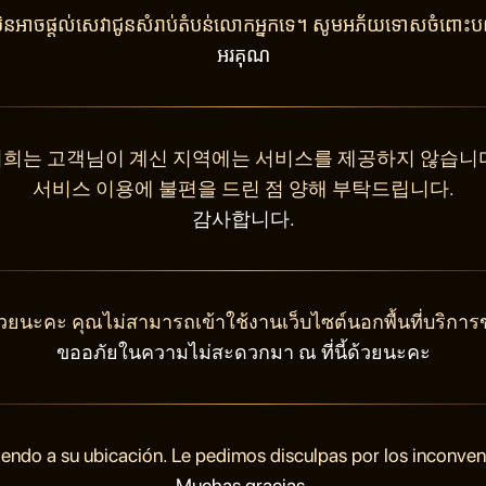
ុំមិនអាចផ្តល់សេវាជូនសំរាប់តំបន់លោកអ្នកទេ។ សូមអភ័យទោសចំពោះបញ
អរគុណ
희는 고객님이 계신 지역에는 서비스를 제공하지 않습니
서비스 이용에 불편을 드린 점 양해 부탁드립니다.
감사합니다.
วยนะคะ คุณไม่สามารถเข้าใช้งานเว็บไซต์นอกพื้นที่บริการ
ขออภัยในความไม่สะดวกมา ณ ที่นี้ด้วยนะคะ
endo a su ubicación. Le pedimos disculpas por los inconve
Muchas gracias.