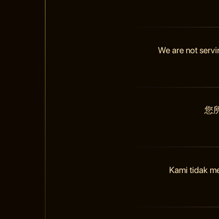
We are not servi
您
Kami tidak m