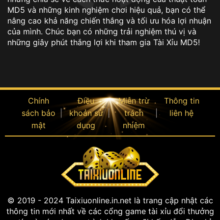
MD5 và những kinh nghiệm chơi hiệu quả, bạn có thể
nâng cao khả năng chiến thắng và tối ưu hóa lợi nhuận
của mình. Chúc bạn có những trải nghiệm thú vị và
những giây phút thắng lợi khi tham gia Tài Xỉu MD5!
Chính
Điều
Miễn trừ
Thông tin
sách bảo
khoản sử
trách
liên hệ
mật
dụng
nhiệm
© 2019 - 2024 Taixiuonline.in.net là trang cập nhật các
thông tin mới nhất về các cổng game tài xỉu đổi thưởng