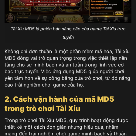
Tài Xỉu MD5 là phiên bản nâng cấp của game Tài Xỉu trực
tuyến
Không chỉ đơn thuần là một phần mềm mã hóa, Tài xỉu
MD5 đóng vai trò quan trọng trong việc thiết lập nền
tảng cho sự minh bạch và an toàn trong lĩnh vực cờ
bạc trực tuyến. Việc ứng dụng MD5 giúp người chơi
yên tâm hơn về sự công bằng của trò chơi, từ đó nâng
cao trải nghiệm chơi game của họ.
2. Cách vận hành của mã MD5
trong trò chơi Tài Xỉu
Trong trò chơi Tài Xỉu MD5, quy trình hoạt động được
thiết kế một cách đơn giản nhưng hiệu quả, nhằm
mang đến trải nghiệm chơi game minh bạch và thuận