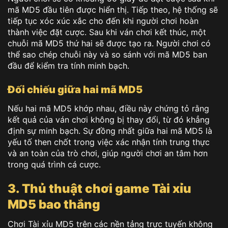
mã MD5 đầu tiên được hiển thị. Tiếp theo, hệ thống sẽ
tiếp tục xóc xúc xắc cho đến khi người chơi hoàn
thành việc đặt cược. Sau khi ván chơi kết thúc, một
chuỗi mã MD5 thứ hai sẽ được tạo ra. Người chơi có
thể sao chép chuỗi này và so sánh với mã MD5 ban
đầu để kiểm tra tính minh bạch.
Đối chiếu giữa hai mã MD5
Nếu hai mã MD5 khớp nhau, điều này chứng tỏ rằng
kết quả của ván chơi không bị thay đổi, từ đó khẳng
định sự minh bạch. Sự đồng nhất giữa hai mã MD5 là
yếu tố then chốt trong việc xác nhận tính trung thực
và an toàn của trò chơi, giúp người chơi an tâm hơn
trong quá trình cá cược.
3. Thủ thuật chơi game Tài xỉu
MD5 bao thắng
Chơi Tài xỉu MD5 trên các nền tảng trực tuyến không