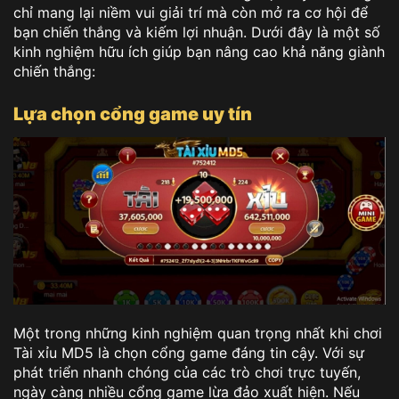
chỉ mang lại niềm vui giải trí mà còn mở ra cơ hội để
bạn chiến thắng và kiếm lợi nhuận. Dưới đây là một số
kinh nghiệm hữu ích giúp bạn nâng cao khả năng giành
chiến thắng:
Lựa chọn cổng game uy tín
Một trong những kinh nghiệm quan trọng nhất khi chơi
Tài xỉu MD5 là chọn cổng game đáng tin cậy. Với sự
phát triển nhanh chóng của các trò chơi trực tuyến,
ngày càng nhiều cổng game lừa đảo xuất hiện. Nếu