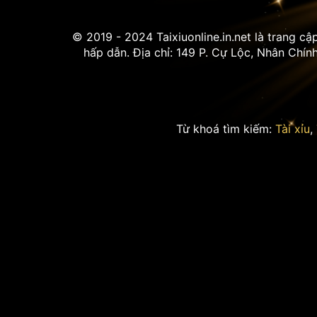
© 2019 - 2024 Taixiuonline.in.net là trang c
hấp dẫn. Địa chỉ: 149 P. Cự Lộc, Nhân Chín
Từ khoá tìm kiếm:
Tài xỉu
,