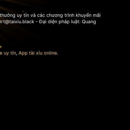
 thưởng uy tín và các chương trình khuyến mãi
rt@taixiu.black
- Đại diện pháp luật: Quang
e uy tín
,
App tài xỉu online
.