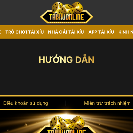
E
TRÒ CHƠI TÀI XỈU
NHÀ CÁI TÀI XỈU
APP TÀI XỈU
KINH 
HƯỚNG DẪN
Điều khoản sử dụng
Miễn trừ trách nhiệm