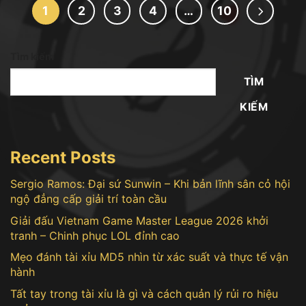
1
2
3
4
…
10
Tìm kiếm
TÌM
KIẾM
Recent Posts
Sergio Ramos: Đại sứ Sunwin – Khi bản lĩnh sân cỏ hội
ngộ đẳng cấp giải trí toàn cầu
Giải đấu Vietnam Game Master League 2026 khởi
tranh – Chinh phục LOL đỉnh cao
Mẹo đánh tài xỉu MD5 nhìn từ xác suất và thực tế vận
hành
Tất tay trong tài xỉu là gì và cách quản lý rủi ro hiệu