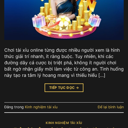
Chơi tài xỉu online từng được nhiều người xem là hình
thức giải trí nhanh, ít ràng buộc. Tuy nhiên, khi các
đường dây cá cược bị triệt phá, không ít người chơi
bất ngờ nhận giấy mời làm việc từ công an. Tình huống
này tạo ra tâm lý hoang mang vì thiếu hiểu […]
TIẾP TỤC ĐỌC
→
Đăng trong
Kinh nghiệm tài xỉu
Để lại bình luận
KINH NGHIỆM TÀI XỈU