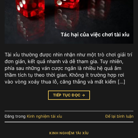
Tài xỉu thường được nhìn nhận như một trò chơi giải trí
đơn giản, kết quả nhanh và dễ tham gia. Tuy nhiên,
phía sau những ván cược ngắn là nhiều hệ quả âm
thầm tích tụ theo thời gian. Không ít trường hợp rơi
vào vòng xoáy thua lỗ, căng thẳng và mất kiểm […]
TIẾP TỤC ĐỌC
→
Đăng trong
Kinh nghiệm tài xỉu
Để lại bình luận
KINH NGHIỆM TÀI XỈU