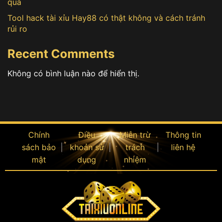
quả
Tool hack tài xỉu Hay88 có thật không và cách tránh
rủi ro
Recent Comments
Không có bình luận nào để hiển thị.
Chính
Điều
Miễn trừ
Thông tin
sách bảo
khoản sử
trách
liên hệ
mật
dụng
nhiệm