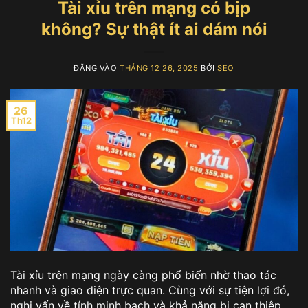
Tài xỉu trên mạng có bịp
không? Sự thật ít ai dám nói
ĐĂNG VÀO
THÁNG 12 26, 2025
BỞI
SEO
26
Th12
Tài xỉu trên mạng ngày càng phổ biến nhờ thao tác
nhanh và giao diện trực quan. Cùng với sự tiện lợi đó,
nghi vấn về tính minh bạch và khả năng bị can thiệp