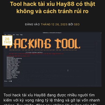
Tool hack tài xỉu Hay88 có thật
không và cách tránh rủi ro
ĐĂNG VÀO
THÁNG 12 26, 2025
BỞI
SEO
26
Th12
Tool hack tài xỉu Hay88 đang được nhiều người tìm
kiếm với kỳ vọng nâng tỷ lệ thắng và gỡ lại vốn nhanh