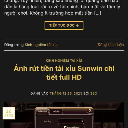
chóng. Tuy nhiên, đằng sau những lời quảng cáo hấp
dẫn là hàng loạt rủi ro về tài chính, bảo mật và tâm lý
người chơi. Không ít trường hợp mất tiền […]
TIẾP TỤC ĐỌC
→
Đăng trong
Kinh nghiệm tài xỉu
Để lại bình luận
KINH NGHIỆM TÀI XỈU
Ảnh rút tiền tài xỉu Sunwin chi
tiết full HD
ĐĂNG VÀO
THÁNG 12 26, 2025
BỞI
SEO
26
Th12