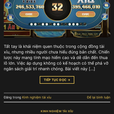
Tất tay là khái niệm quen thuộc trong cộng đồng tài
xỉu, nhưng nhiều người chưa hiểu đúng bản chất. Chiến
lược này mang tính mạo hiểm cao và dễ dẫn đến thua
lỗ lớn. Việc áp dụng không có kế hoạch có thể phá vỡ
ngân sách giải trí nhanh chóng. Bài viết này […]
TIẾP TỤC ĐỌC
→
Đăng trong
Kinh nghiệm tài xỉu
Để lại bình luận
KINH NGHIỆM TÀI XỈU