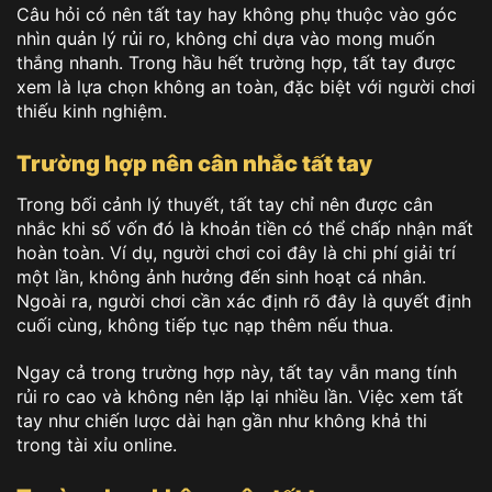
Câu hỏi có nên tất tay hay không phụ thuộc vào góc
nhìn quản lý rủi ro, không chỉ dựa vào mong muốn
thắng nhanh. Trong hầu hết trường hợp, tất tay được
xem là lựa chọn không an toàn, đặc biệt với người chơi
thiếu kinh nghiệm.
Trường hợp nên cân nhắc tất tay
Trong bối cảnh lý thuyết, tất tay chỉ nên được cân
nhắc khi số vốn đó là khoản tiền có thể chấp nhận mất
hoàn toàn. Ví dụ, người chơi coi đây là chi phí giải trí
một lần, không ảnh hưởng đến sinh hoạt cá nhân.
Ngoài ra, người chơi cần xác định rõ đây là quyết định
cuối cùng, không tiếp tục nạp thêm nếu thua.
Ngay cả trong trường hợp này, tất tay vẫn mang tính
rủi ro cao và không nên lặp lại nhiều lần. Việc xem tất
tay như chiến lược dài hạn gần như không khả thi
trong tài xỉu online.