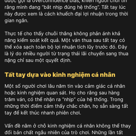
được gọi là overconfidence bias, khiến người chơi tin
rằng mình đang “bắt nhịp đúng hệ thống”. Tất tay lúc
này được xem là cách khuếch đại lợi nhuận trong thời
gian ngắn.
Thực tế cho thấy chuỗi thắng không phản ánh khả
năng kiểm soát kết quả. Một ván thua sau tất tay có
thể xóa sạch toàn bộ lợi nhuận tích lũy trước đó. Đây
là lý do nhiều người từ trạng thái lãi chuyển sang thua
nặng chỉ sau một quyết định.
Tất tay dựa vào kinh nghiệm cá nhân
Một số người chơi lâu năm tin vào cảm giác cá nhân
hoặc kinh nghiệm quan sát. Họ cho rằng sau hàng
trăm ván, có thể nhận ra “nhịp” của hệ thống. Trong
những thời điểm cảm thấy chắc chắn, họ sẵn sàng tất
tay để kết thúc nhanh phiên chơi.
Vấn đề nằm ở chỗ kinh nghiệm cá nhân không thể thay
đổi bản chất ngẫu nhiên của trò chơi. Những lần tất