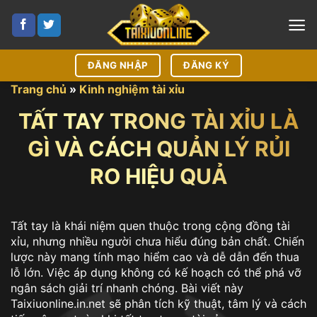
Bỏ
qua
nội
dung
ĐĂNG NHẬP
ĐĂNG KÝ
Trang chủ
»
Kinh nghiệm tài xỉu
TẤT TAY TRONG TÀI XỈU LÀ
GÌ VÀ CÁCH QUẢN LÝ RỦI
RO HIỆU QUẢ
Tất tay là khái niệm quen thuộc trong cộng đồng tài
xỉu, nhưng nhiều người chưa hiểu đúng bản chất. Chiến
lược này mang tính mạo hiểm cao và dễ dẫn đến thua
lỗ lớn. Việc áp dụng không có kế hoạch có thể phá vỡ
ngân sách giải trí nhanh chóng. Bài viết này
Taixiuonline.in.net sẽ phân tích kỹ thuật, tâm lý và cách