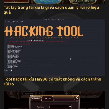
Tất tay trong tài xỉu là gì và cách quản lý rủi ro hiệu
quả
Tool hack tài xỉu Hay88 có thật không và cách tránh
rủi ro