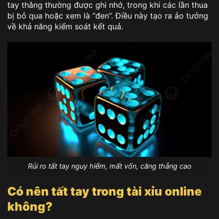
tay thắng thường được ghi nhớ, trong khi các lần thua
bị bỏ qua hoặc xem là “đen”. Điều này tạo ra ảo tưởng
về khả năng kiểm soát kết quả.
Rủi ro tất tay nguy hiểm, mất vốn, căng thẳng cao
Có nên tất tay trong tài xỉu online
không?