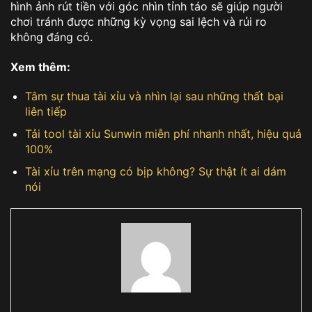
hình ảnh rút tiền với góc nhìn tỉnh táo sẽ giúp người
chơi tránh được những kỳ vọng sai lệch và rủi ro
không đáng có.
Xem thêm:
Tâm sự thua tài xỉu và nhìn lại sau những thất bại
liên tiếp
Tải tool tài xỉu Sunwin miễn phí nhanh nhất, hiệu quả
100%
Tài xỉu trên mạng có bịp không? Sự thật ít ai dám
nói