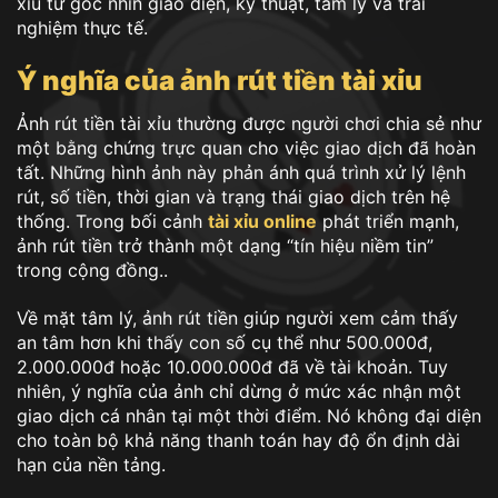
xỉu từ góc nhìn giao diện, kỹ thuật, tâm lý và trải
nghiệm thực tế.
Ý nghĩa của ảnh rút tiền tài xỉu
Ảnh rút tiền tài xỉu thường được người chơi chia sẻ như
một bằng chứng trực quan cho việc giao dịch đã hoàn
tất. Những hình ảnh này phản ánh quá trình xử lý lệnh
rút, số tiền, thời gian và trạng thái giao dịch trên hệ
thống. Trong bối cảnh
tài xỉu online
phát triển mạnh,
ảnh rút tiền trở thành một dạng “tín hiệu niềm tin”
trong cộng đồng..
Về mặt tâm lý, ảnh rút tiền giúp người xem cảm thấy
an tâm hơn khi thấy con số cụ thể như 500.000đ,
2.000.000đ hoặc 10.000.000đ đã về tài khoản. Tuy
nhiên, ý nghĩa của ảnh chỉ dừng ở mức xác nhận một
giao dịch cá nhân tại một thời điểm. Nó không đại diện
cho toàn bộ khả năng thanh toán hay độ ổn định dài
hạn của nền tảng.