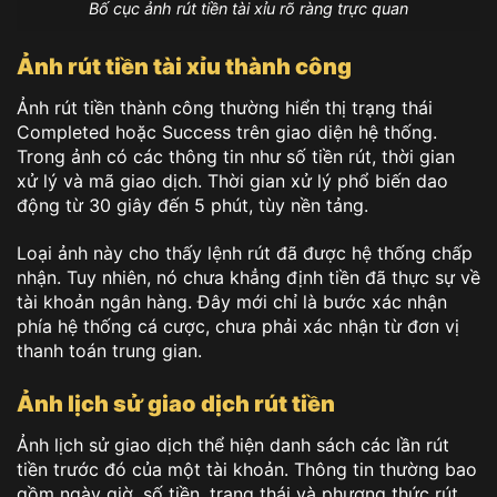
Bố cục ảnh rút tiền tài xỉu rõ ràng trực quan
Ảnh rút tiền tài xỉu thành công
Ảnh rút tiền thành công thường hiển thị trạng thái
Completed hoặc Success trên giao diện hệ thống.
Trong ảnh có các thông tin như số tiền rút, thời gian
xử lý và mã giao dịch. Thời gian xử lý phổ biến dao
động từ 30 giây đến 5 phút, tùy nền tảng.
Loại ảnh này cho thấy lệnh rút đã được hệ thống chấp
nhận. Tuy nhiên, nó chưa khẳng định tiền đã thực sự về
tài khoản ngân hàng. Đây mới chỉ là bước xác nhận
phía hệ thống cá cược, chưa phải xác nhận từ đơn vị
thanh toán trung gian.
Ảnh lịch sử giao dịch rút tiền
Ảnh lịch sử giao dịch thể hiện danh sách các lần rút
tiền trước đó của một tài khoản. Thông tin thường bao
gồm ngày giờ, số tiền, trạng thái và phương thức rút.