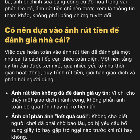
ba, ảnh bị chỉnh sửa bằng công cụ đồ họa trong vài
phút. Do đó, ảnh rút tiền chỉ nên được xem là thông tin
tham khảo, không phải bằng chứng tuyệt đối.
Có nên dựa vào ảnh rút tiền để
đánh giá nhà cái?
Việc dựa hoàn toàn vào ảnh rút tiền để đánh giá một
nhà cái là cách tiếp cận thiếu toàn diện. Một nền tảng
uy tín cần được xem xét qua nhiều yếu tố như thời
gian hoạt động, quy trình rút tiền, giới hạn giao dịch và
phản hồi người dùng.
Ảnh rút tiền không đủ để đánh giá uy tín:
Vì chỉ cho
thấy một giao dịch thành công, không phản ánh
toàn bộ quá trình hay rủi ro tiềm ẩn.
Ảnh chỉ phản ánh “kết quả cuối”:
Không cho biết
người chơi đã phải chờ bao lâu, có bị yêu cầu bổ
sung giấy tờ hay gặp trở ngại nào trước khi rút hay
không.