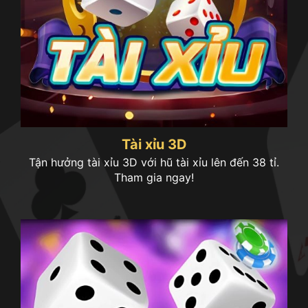
Tài xỉu 3D
Tận hưởng tài xỉu 3D với hũ tài xỉu lên đến 38 tỉ.
Tham gia ngay!