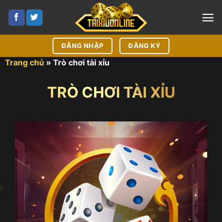
Bỏ
qua
nội
dung
ĐĂNG NHẬP
ĐĂNG KÝ
Trang chủ
»
Trò chơi tài xỉu
TRÒ CHƠI TÀI XỈU