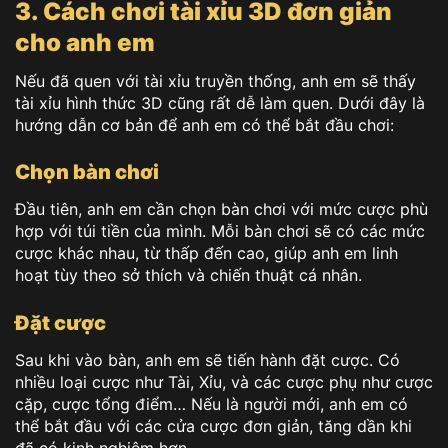
3. Cách chơi tài xỉu 3D đơn giản
cho anh em
Nếu đã quen với tài xỉu truyền thống, anh em sẽ thấy
tài xỉu hình thức 3D cũng rất dễ làm quen. Dưới đây là
hướng dẫn cơ bản để anh em có thể bắt đầu chơi:
Chọn bàn chơi
Đầu tiên, anh em cần chọn bàn chơi với mức cược phù
hợp với túi tiền của mình. Mỗi bàn chơi sẽ có các mức
cược khác nhau, từ thấp đến cao, giúp anh em linh
hoạt tùy theo sở thích và chiến thuật cá nhân.
Đặt cược
Sau khi vào bàn, anh em sẽ tiến hành đặt cược. Có
nhiều loại cược như Tài, Xỉu, và các cược phụ như cược
cặp, cược tổng điểm… Nếu là người mới, anh em có
thể bắt đầu với các cửa cược đơn giản, tăng dần khi