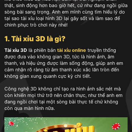
thật, sinh động hơn bao giờ hết, cứ như đang ngồi giữa
sòng bài sang trọng. Anh em mình cùng tìm hiểu lý do
tại sao tài xỉu loại hình 3D lại gây sốt và làm sao để
chinh phục trò chơi này nhé!
1. Tài xỉu 3D là gì?
Tài xỉu 3D
là phiên bản
tài xỉu online
truyền thống
được đưa vào không gian 3D, tức là hình ảnh, âm
thanh, và hiệu ứng được làm sống động, giúp anh em
cảm nhận rõ ràng từ âm thanh xúc xắc lăn tròn đến
không gian xung quanh cực kỳ chi tiết.
Công nghệ 3D không chỉ tạo ra hình ảnh sắc nét mà
còn khiến mọi thứ trở nên chân thực, như thể anh em
đang ngồi chơi tại một sòng bài thực tế chứ không
còn qua màn hình nữa.