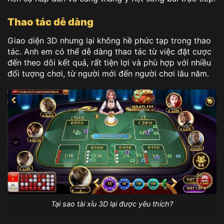
Thao tác dễ dàng
Giao diện 3D nhưng lại không hề phức tạp trong thao
tác. Anh em có thể dễ dàng thao tác từ việc đặt cược
đến theo dõi kết quả, rất tiện lợi và phù hợp với nhiều
đối tượng chơi, từ người mới đến người chơi lâu năm.
Tại sao tài xỉu 3D lại được yêu thích?