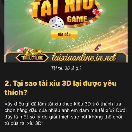
Tài xỉu 3D là gì?
2. Tại sao tài xỉu 3D lại được yêu
thích?
Vậy điều gì đã làm tài xỉu theo kiểu 3D trở thành lựa
chọn hàng đầu của nhiều anh em đam mê tài xỉu? Dưới
đây là một số lý do giải thích sức hút không thể chối
từ của tài xỉu 3D: