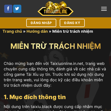
Bỏ
qua
nội
dung
ĐĂNG NHẬP
ĐĂNG KÝ
Trang chủ
»
Hướng dẫn
»
Miễn trừ trách nhiệm
MIỄN TRỪ TRÁCH NHIỆM
Chào mừng bạn đến với Taixiuonline.in.net, trang web
chuyên cung cấp thông tin, đánh giá về các nhà cái và
cổng game Tài Xỉu uy tín. Trước khi sử dụng nội dung
trên trang web, vui lòng đọc kỹ các điều khoản miễn
trừ trách nhiệm dưới đây:
1. Mục đích thông tin
Nội dung trên taixiu.black được cung cấp nhằm mục