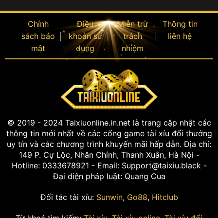
Chính
Điều
Miễn trừ
Thông tin
sách bảo
khoản sử
trách
liên hệ
mật
dụng
nhiệm
© 2019 - 2024 Taixiuonline.in.net là trang cập nhật các
thông tin mới nhất về các cổng game tài xỉu đổi thưởng
uy tín và các chương trình khuyến mãi hấp dẫn. Địa chỉ:
149 P. Cự Lộc, Nhân Chính, Thanh Xuân, Hà Nội -
Hotline: 0333678921 - Email:
Support@taixiu.black
-
Đại diện pháp luật: Quang Cua
Đối tác tài xỉu:
Sunwin
,
Go88
,
Hitclub