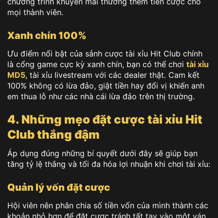
chương trình khuyến mãi thưởng thêm tiền cược cho
mọi thành viên.
Xanh chín 100%
Ưu điểm nổi bật của sảnh cược tài xỉu Hit Club chính
là cổng game cực kỳ xanh chín, bạn có thể chơi
tài xỉu
MD5
, tài xỉu livestream với các dealer thật. Cam kết
100% không có lừa đảo, giật tiền hay đổi vị khiến anh
em thua lỗ như các nhà cái lừa đảo trên thị trường.
4. Những mẹo đặt cược tài xỉu Hit
Club thắng đậm
Áp dụng đúng những bí quyết dưới đây sẽ giúp bạn
tăng tỷ lệ thắng và tối đa hóa lợi nhuận khi chơi tài xỉu:
Quản lý vốn đặt cược
Hội viên nên phân chia số tiền vốn của mình thành các
khoản nhỏ hơn để đặt cược tránh tất tay vào một ván