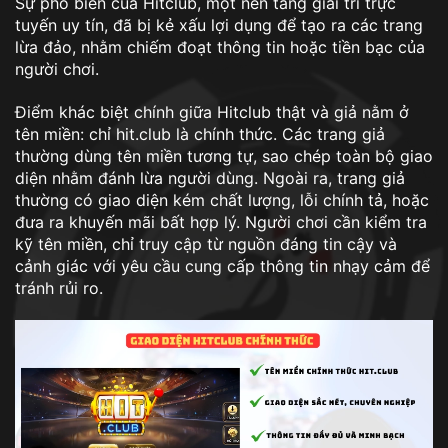
Sự phổ biến của Hitclub, một nền tảng giải trí trực
tuyến uy tín, đã bị kẻ xấu lợi dụng để tạo ra các trang
lừa đảo, nhằm chiếm đoạt thông tin hoặc tiền bạc của
người chơi.
Điểm khác biệt chính giữa Hitclub thật và giả nằm ở
tên miền: chỉ hit.club là chính thức. Các trang giả
thường dùng tên miền tương tự, sao chép toàn bộ giao
diện nhằm đánh lừa người dùng. Ngoài ra, trang giả
thường có giao diện kém chất lượng, lỗi chính tả, hoặc
đưa ra khuyến mãi bất hợp lý. Người chơi cần kiểm tra
kỹ tên miền, chỉ truy cập từ nguồn đáng tin cậy và
cảnh giác với yêu cầu cung cấp thông tin nhạy cảm để
tránh rủi ro.