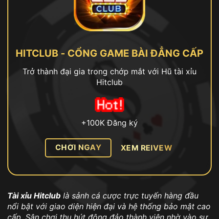
HITCLUB - CỔNG GAME BÀI ĐẲNG CẤP
Trở thành đại gia trong chớp mắt với Hũ tài xỉu
Hitclub
+100K Đăng ký
CHƠI NGAY
XEM REIVEW
Tài xỉu Hitclub
là sảnh cá cược trực tuyến hàng đầu
nổi bật với giao diện hiện đại và hệ thống bảo mật cao
cấp. Sân chơi thu hút đông đảo thành viên nhờ vào sự