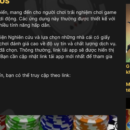
IOS
biến, mang đến cho người chơi trải nghiệm chơi game
bị di động. Các ứng dụng này thường được thiết kế với
hiều tính năng hấp dẫn.
 hiện Nghiên cứu và lựa chọn những nhà cái có giấy
ơi đánh giá cao về độ uy tín và chất lượng dịch vụ.
đã chọn. Thông thường, link tải app sẽ được hiển thị
 Bạn cần cập nhật link tải app mới nhất để tham gia
G
k
ín, bạn có thể truy cập theo link:
M
t