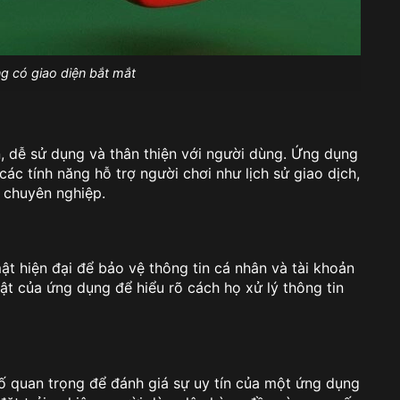
g có giao diện bắt mắt
, dễ sử dụng và thân thiện với người dùng. Ứng dụng
các tính năng hỗ trợ người chơi như lịch sử giao dịch,
g chuyên nghiệp.
ật hiện đại để bảo vệ thông tin cá nhân và tài khoản
t của ứng dụng để hiểu rõ cách họ xử lý thông tin
ố quan trọng để đánh giá sự uy tín của một ứng dụng