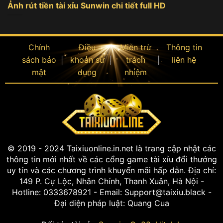
Ảnh rút tiền tài xỉu Sunwin chi tiết full HD
Chính
Điều
Miễn trừ
Thông tin
sách bảo
khoản sử
trách
liên hệ
mật
dụng
nhiệm
© 2019 - 2024 Taixiuonline.in.net là trang cập nhật các
thông tin mới nhất về các cổng game tài xỉu đổi thưởng
uy tín và các chương trình khuyến mãi hấp dẫn. Địa chỉ:
149 P. Cự Lộc, Nhân Chính, Thanh Xuân, Hà Nội -
Hotline: 0333678921 - Email:
Support@taixiu.black
-
Đại diện pháp luật: Quang Cua