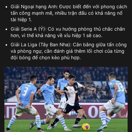
Giải Ngoại hạng Anh: Được biết đến với phong cách
tấn công mạnh mẽ, nhiều trận đấu có khả năng nổ
tài hiệp 1.
Giải Serie A (Ý): Có xu hướng phòng thủ chắc chắn
hơn, vì thế khả năng về xỉu hiệp 1 sẽ cao.
Giải La Liga (Tây Ban Nha): Cân bằng giữa tấn công
và phòng ngự, cần đánh giá thêm lối chơi của từng
đội bóng để chọn kèo phù hợp.