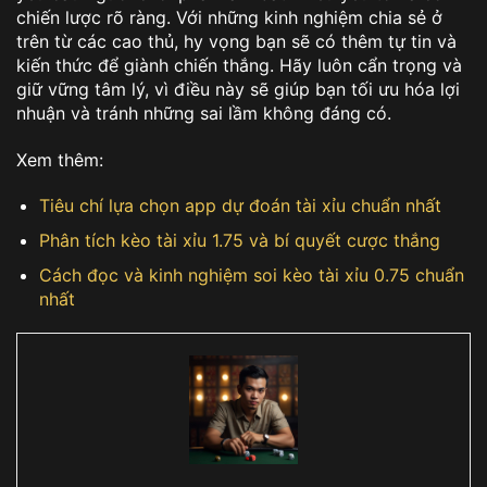
chiến lược rõ ràng. Với những kinh nghiệm chia sẻ ở
trên từ các cao thủ, hy vọng bạn sẽ có thêm tự tin và
kiến thức để giành chiến thắng. Hãy luôn cẩn trọng và
giữ vững tâm lý, vì điều này sẽ giúp bạn tối ưu hóa lợi
nhuận và tránh những sai lầm không đáng có.
Xem thêm:
Tiêu chí lựa chọn app dự đoán tài xỉu chuẩn nhất
Phân tích kèo tài xỉu 1.75 và bí quyết cược thắng
Cách đọc và kinh nghiệm soi kèo tài xỉu 0.75 chuẩn
nhất