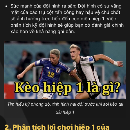
Sức mạnh của đội hình ra sân: Đội hình có sự vắng
mặt của các trụ cột tấn công hay hậu vệ chủ chốt
sẽ ảnh hưởng trực tiếp đến cục diện hiệp 1. Việc
phân tích kỹ đội hình sẽ giúp bạn có đánh giá chính
xác hơn về khả năng ghi bàn.
Tìm hiểu kỹ phong độ, tình hình hai đội trước khi soi kèo tài
xỉu hiệp 1
2. Phân tích lối chơi hiệp 1 của