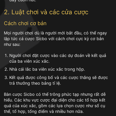
2. Luật chơi và các cửa cược
Cách chơi cơ bản
Mọi người chơi dù là người mới bắt đầu, có thể ngay
lập tức cá cược Sicbo với cách chơi cực kỳ cơ bản
như sau:
Người chơi đặt cược vào các dự đoán về kết quả
của ba viên xúc xắc.
Nhà cái lắc ba viên xúc xắc trong hộp.
Kết quả được công bố và các cược thắng sẽ được
trả thưởng theo bảng tỉ lệ.
Bàn cược Sicbo có thể trông phức tạp nhưng rất dễ
hiểu. Các khu vực cược đại diện cho các tổ hợp kết
quả của xúc xắc, gồm các lựa chọn cược như số cụ
thể, tổ hợp, tổng điểm và nhiều hơn nữa.