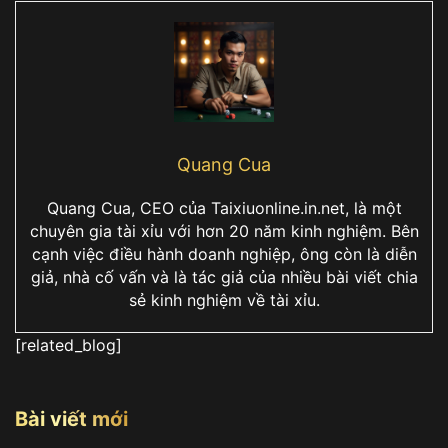
Quang Cua
Quang Cua, CEO của Taixiuonline.in.net, là một
chuyên gia tài xỉu với hơn 20 năm kinh nghiệm. Bên
cạnh việc điều hành doanh nghiệp, ông còn là diễn
giả, nhà cố vấn và là tác giả của nhiều bài viết chia
sẻ kinh nghiệm về tài xỉu.
[related_blog]
Bài viết mới