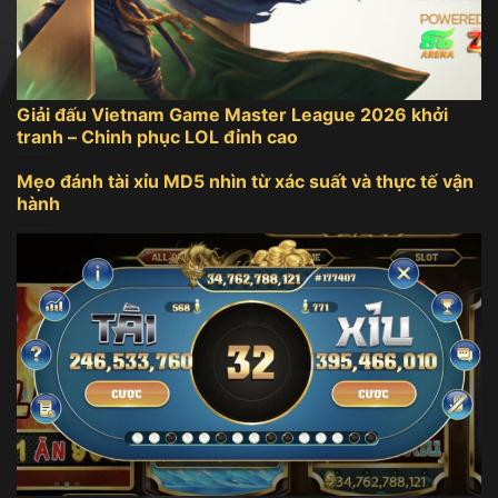
Giải đấu Vietnam Game Master League 2026 khởi
tranh – Chinh phục LOL đỉnh cao
Mẹo đánh tài xỉu MD5 nhìn từ xác suất và thực tế vận
hành