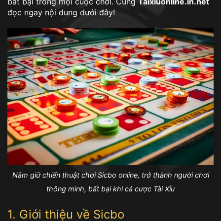
bất bại trong mọi cuộc chơi. Cùng
Taixiuonline.in.net
đọc ngay nội dung dưới đây!
Nắm giữ chiến thuật chơi Sicbo online, trở thành người chơi
thông minh, bất bại khi cá cược Tài Xỉu
1. Giới thiệu về Sicbo