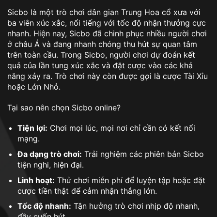
Sicbo là một trò chơi dân gian Trung Hoa cổ xưa với
ba viên xúc xắc, nổi tiếng với tốc độ nhận thưởng cực
nhanh. Hiện nay, Sicbo đã chinh phục nhiều người chơi
ở châu Á và đang nhanh chóng thu hút sự quan tâm
trên toàn cầu. Trong Sicbo, người chơi dự đoán kết
quả của lần tung xúc xắc và đặt cược vào các khả
năng xảy ra. Trò chơi này còn được g
ọ
i là cược Tài Xỉu
hoặc Lớn Nhỏ.
Tại sao nên chọn Sicbo online?
Tiện lợi:
Chơi mọi lúc, mọi nơi chỉ cần có kết nối
mạng.
Đa dạng trò chơi:
Trải nghiệm các phiên bản Sicbo
tiện nghi, hiện đại.
Linh hoạt:
Thử chơi miễn phí để luyện tập hoặc đặt
cược tiền thật để cảm nhận thắng lớn.
Tốc độ nhanh:
Tận hưởng trò chơi nhịp độ nhanh,
đầy cuốn hút.