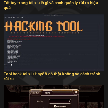
Tất tay trong tài xỉu là gì và cách quản lý rủi ro hiệu
quả
Tool hack tài xỉu Hay88 có thật không và cách tránh
rủi ro