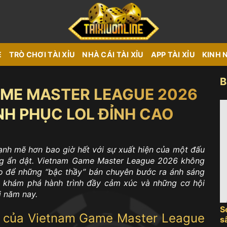
E
TRÒ CHƠI TÀI XỈU
NHÀ CÁI TÀI XỈU
APP TÀI XỈU
KINH 
B
AME MASTER LEAGUE 2026
NH PHỤC LOL ĐỈNH CAO
mạnh mẽ hơn bao giờ hết với sự xuất hiện của một đấu
ăng ẩn dật. Vietnam Game Master League 2026 không
ảo để những “bậc thầy” bán chuyên bước ra ánh sáng
ôi khám phá hành trình đầy cảm xúc và những cơ hội
i năm nay.
S
g của Vietnam Game Master League
s