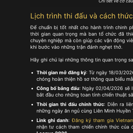
Chi tiết về cơ cấ
Lịch trình thi đấu và cách thứ
Để chuẩn bị tốt nhất cho hành trình chinh
thời gian quan trọng mà ban tổ chức đã thiết
chuyên nghiệp mà còn giúp các vận động viên
khi bước vào những trận đánh nghẹt thở.
Hãy ghi chú lại những thông tin quan trọng 
Thời gian mở đăng ký
: Từ ngày 18/03/202
chóng hoàn thiện hồ sơ thông qua biểu mẫu
Công bố bảng đấu
: Ngày 02/04/2026 sẽ l
bắt đầu cho những toan tính chiến thuật sâ
Thời gian thi đấu chính thức
: Diễn ra l
những ngày ăn ngủ cùng Liên Minh Huyền 
Link ghi danh
:
Đăng ký tham gia Vietn
nhận tư cách tham chiến chính thức của 