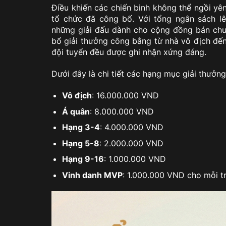
Điều khiến các chiến binh không thể ngồi yên
tổ chức đã công bố. Với tổng ngân sách l
những giải đấu dành cho cộng đồng bán chu
bổ giải thưởng công bằng từ nhà vô địch đến
đội tuyển đều được ghi nhận xứng đáng.
Dưới đây là chi tiết các hạng mục giải thưởn
Vô địch
: 16.000.000 VND
Á quân
: 8.000.000 VND
Hạng 3-4
: 4.000.000 VND
Hạng 5-8
: 2.000.000 VND
Hạng 9-16
: 1.000.000 VND
Vinh danh MVP
: 1.000.000 VND cho mỗi t