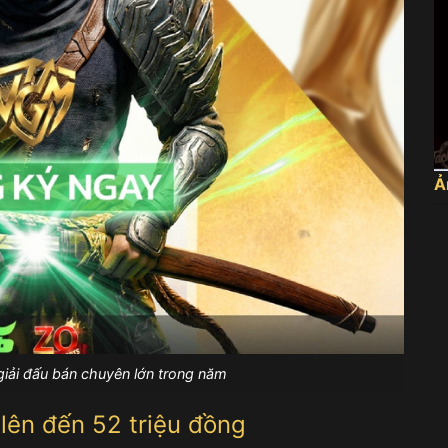
Ả
ải đấu bán chuyên lớn trong năm
lên đến 52 triệu đồng