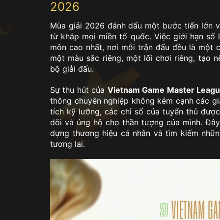
2026
Mùa giải 2026 đánh dấu một bước tiến lớn v
từ khắp mọi miền tổ quốc. Việc giới hạn số
môn cao nhất, nơi mỗi trận đấu đều là một 
một màu sắc riêng, một lối chơi riêng, tạo 
bộ giải đấu.
Sự thu hút của
Vietnam Game Master Leag
thông chuyên nghiệp không kém cạnh các gi
tích kỹ lưỡng, các chỉ số của tuyển thủ đượ
dõi và ủng hộ cho thần tượng của mình. Đây
dựng thương hiệu cá nhân và tìm kiếm nhữn
tương lai.