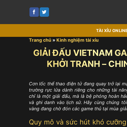
Bỏ
qua
nội
dung
TÀI XỈU ONLIN
Trang chủ
»
Kinh nghiệm tài xỉu
GIẢI ĐẤU VIETNAM G
KHỞI TRANH – CHI
Cơn lốc thể thao điện tử đang quay trở lại 
trường rực lửa dành riêng cho những tài n
chỉ là một giải đấu, mà là bệ phóng hoàn h
và ghi danh vào lịch sử. Hãy cùng chúng t
vàng đang chờ đón các game thủ tại mùa giả
Quy mô và sức hút khó cưỡn