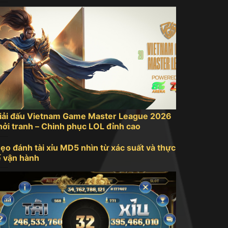
iải đấu Vietnam Game Master League 2026
hởi tranh – Chinh phục LOL đỉnh cao
ẹo đánh tài xỉu MD5 nhìn từ xác suất và thực
ế vận hành