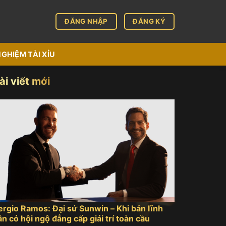
ĐĂNG NHẬP
ĐĂNG KÝ
NGHIỆM TÀI XỈU
ài viết mới
ergio Ramos: Đại sứ Sunwin – Khi bản lĩnh
ân cỏ hội ngộ đẳng cấp giải trí toàn cầu