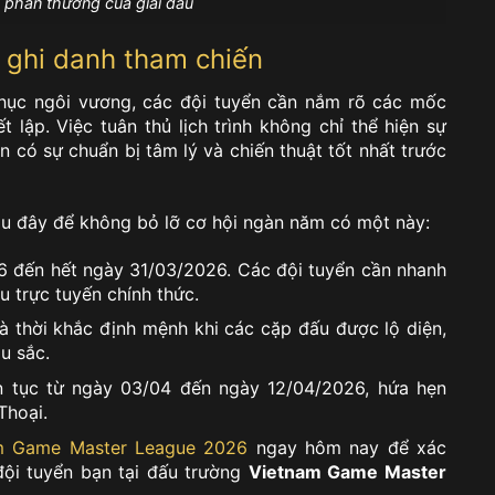
u phần thưởng của giải đấu
c ghi danh tham chiến
 phục ngôi vương, các đội tuyển cần nắm rõ các mốc
 lập. Việc tuân thủ lịch trình không chỉ thể hiện sự
 có sự chuẩn bị tâm lý và chiến thuật tốt nhất trước
sau đây để không bỏ lỡ cơ hội ngàn năm có một này:
6 đến hết ngày 31/03/2026. Các đội tuyển cần nhanh
 trực tuyến chính thức.
à thời khắc định mệnh khi các cặp đấu được lộ diện,
u sắc.
iên tục từ ngày 03/04 đến ngày 12/04/2026, hứa hẹn
Thoại.
am Game Master League 2026
ngay hôm nay để xác
đội tuyển bạn tại đấu trường
Vietnam Game Master