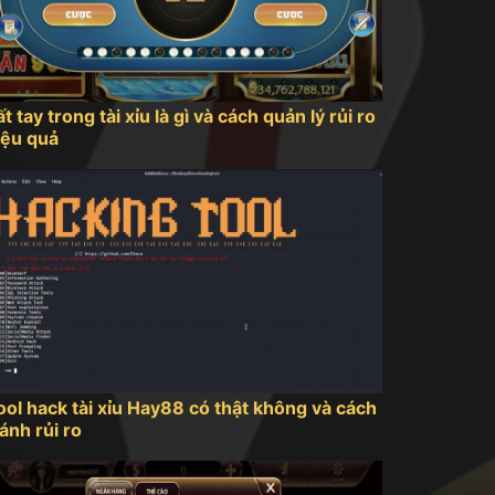
ất tay trong tài xỉu là gì và cách quản lý rủi ro
iệu quả
ool hack tài xỉu Hay88 có thật không và cách
ránh rủi ro