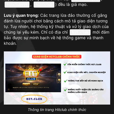
,
) đều là giả mạo.
hitclub999
hittclub
Lưu ý quan trọng:
Các trang lừa đảo thường cố gắng
đánh lừa người chơi bằng cách mô tả giao diện tương
tự. Tuy nhiên, hệ thống kỹ thuật và xử lý giao dịch của
chúng lại yếu kém. Chỉ có địa chỉ
mới đảm
hit.club
bảo được sự minh bạch về hệ thống game và thanh
khoản.
Thông tin trang Hitclub chính thức