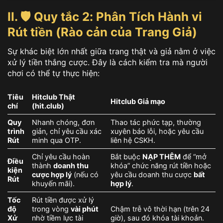
II. 🛡️ Quy tắc 2: Phân Tích Hành vi
Rút tiền (Rào cản của Trang Giả)
Sự khác biệt lớn nhất giữa trang thật và giả nằm ở việc
xử lý tiền thắng cược. Đây là cách kiểm tra mà người
chơi có thể tự thực hiện:
Tiêu
Hitclub Thật
Hitclub Giả mạo
chí
(hit.club)
Quy
Nhanh chóng, đơn
Thao tác phức tạp, thường
trình
giản, chỉ yêu cầu xác
xuyên báo lỗi, hoặc yêu cầu
Rút
minh qua OTP.
liên hệ CSKH.
Chỉ yêu cầu hoàn
Bắt buộc
NẠP THÊM
để “mở
Điều
thành
doanh thu
khóa” chức năng rút tiền hoặc
kiện
cược hợp lý
(nếu có
yêu cầu doanh thu cược
bất
Rút
khuyến mãi).
hợp lý
.
Tốc
Rút tiền được xử lý
độ
trong vòng
vài phút
Chậm trễ vô thời hạn (trên 24
Xử
nhờ tiềm lực tài
giờ), sau đó khóa tài khoản.