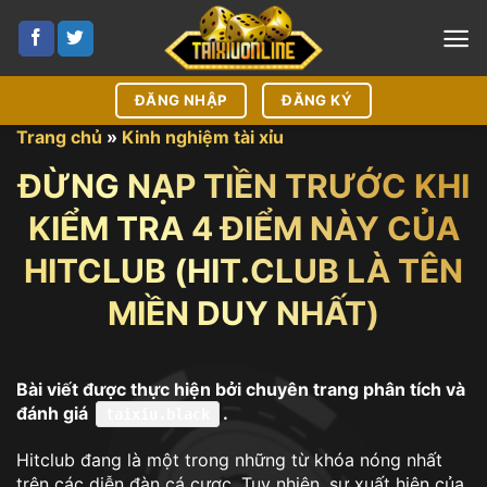
Bỏ
qua
nội
dung
ĐĂNG NHẬP
ĐĂNG KÝ
Trang chủ
»
Kinh nghiệm tài xỉu
ĐỪNG NẠP TIỀN TRƯỚC KHI
KIỂM TRA 4 ĐIỂM NÀY CỦA
HITCLUB (HIT.CLUB LÀ TÊN
MIỀN DUY NHẤT)
Bài viết được thực hiện bởi chuyên trang phân tích và
đánh giá
.
taixiu.black
Hitclub đang là một trong những từ khóa nóng nhất
trên các diễn đàn cá cược. Tuy nhiên, sự xuất hiện của