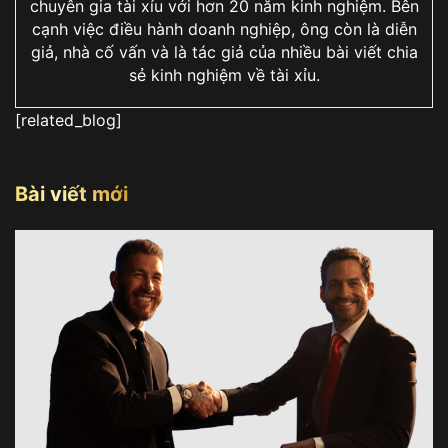
chuyên gia tài xỉu với hơn 20 năm kinh nghiệm. Bên
cạnh việc điều hành doanh nghiệp, ông còn là diễn
giả, nhà cố vấn và là tác giả của nhiều bài viết chia
sẻ kinh nghiệm về tài xỉu.
[related_blog]
Bài viết mới