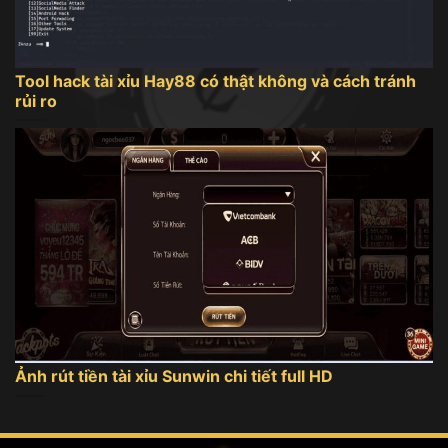
Tool hack tài xỉu Hay88 có thật không và cách tránh
rủi ro
Ảnh rút tiền tài xỉu Sunwin chi tiết full HD