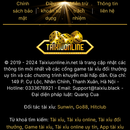
Chính
Điều
Miễn trừ
Thông tin
sách bảo
khoản sử
trách
liên hệ
mật
dụng
nhiệm
© 2019 - 2024 Taixiuonline.in.net là trang cập nhật các
thông tin mới nhất về các cổng game tài xỉu đổi thưởng
uy tín và các chương trình khuyến mãi hấp dẫn. Địa chỉ:
149 P. Cự Lộc, Nhân Chính, Thanh Xuân, Hà Nội -
Hotline: 0333678921 - Email:
Support@taixiu.black
-
Đại diện pháp luật: Quang Cua
Đối tác tài xỉu:
Sunwin
,
Go88
,
Hitclub
Từ khoá tìm kiếm:
Tài xỉu
,
Tài xỉu online
,
Tài xỉu đổi
thưởng
,
Game tài xỉu
,
Tài xỉu online uy tín
,
App tài xỉu