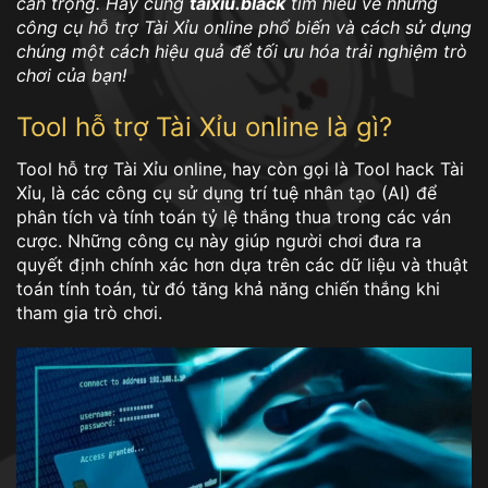
cẩn trọng. Hãy cùng
taixiu.black
tìm hiểu về những
công cụ hỗ trợ Tài Xỉu online phổ biến và cách sử dụng
chúng một cách hiệu quả để tối ưu hóa trải nghiệm trò
chơi của bạn!
Tool hỗ trợ Tài Xỉu online là gì?
Tool hỗ trợ Tài Xỉu online, hay còn gọi là Tool hack Tài
Xỉu, là các công cụ sử dụng trí tuệ nhân tạo (AI) để
phân tích và tính toán tỷ lệ thắng thua trong các ván
cược. Những công cụ này giúp người chơi đưa ra
quyết định chính xác hơn dựa trên các dữ liệu và thuật
toán tính toán, từ đó tăng khả năng chiến thắng khi
tham gia trò chơi.