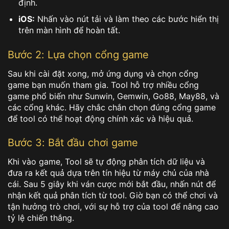
định.
iOS:
Nhấn vào nút tải và làm theo các bước hiển thị
trên màn hình để hoàn tất.
Bước 2: Lựa chọn cổng game
Sau khi cài đặt xong, mở ứng dụng và chọn cổng
game bạn muốn tham gia. Tool hỗ trợ nhiều cổng
game phổ biến như Sunwin, Gemwin, Go88, May88, và
các cổng khác. Hãy chắc chắn chọn đúng cổng game
để tool có thể hoạt động chính xác và hiệu quả.
Bước 3: Bắt đầu chơi game
Khi vào game, Tool sẽ tự động phân tích dữ liệu và
đưa ra kết quả dựa trên tín hiệu từ máy chủ của nhà
cái. Sau 5 giây khi ván cược mới bắt đầu, nhấn nút để
nhận kết quả phân tích từ tool. Giờ bạn có thể chơi và
tận hưởng trò chơi, với sự hỗ trợ của tool để nâng cao
tỷ lệ chiến thắng.