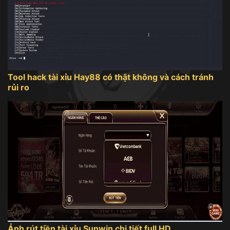
Tool hack tài xỉu Hay88 có thật không và cách tránh
rủi ro
Ảnh rút tiền tài xỉu Sunwin chi tiết full HD