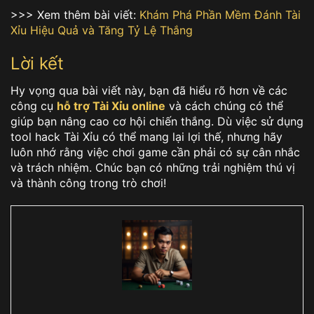
>>> Xem thêm bài viết:
Khám Phá Phần Mềm Đánh Tài
Xỉu Hiệu Quả và Tăng Tỷ Lệ Thắng
Lời kết
Hy vọng qua bài viết này, bạn đã hiểu rõ hơn về các
công cụ
hỗ trợ Tài Xỉu online
và cách chúng có thể
giúp bạn nâng cao cơ hội chiến thắng. Dù việc sử dụng
tool hack Tài Xỉu có thể mang lại lợi thế, nhưng hãy
luôn nhớ rằng việc chơi game cần phải có sự cân nhắc
và trách nhiệm. Chúc bạn có những trải nghiệm thú vị
và thành công trong trò chơi!