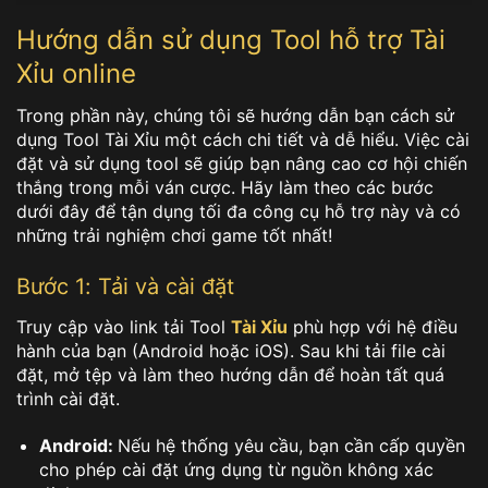
Hướng dẫn sử dụng Tool hỗ trợ Tài
Xỉu online
Trong phần này, chúng tôi sẽ hướng dẫn bạn cách sử
dụng Tool Tài Xỉu một cách chi tiết và dễ hiểu. Việc cài
đặt và sử dụng tool sẽ giúp bạn nâng cao cơ hội chiến
thắng trong mỗi ván cược. Hãy làm theo các bước
dưới đây để tận dụng tối đa công cụ hỗ trợ này và có
những trải nghiệm chơi game tốt nhất!
Bước 1: Tải và cài đặt
Truy cập vào link tải Tool
Tài Xỉu
phù hợp với hệ điều
hành của bạn (Android hoặc iOS). Sau khi tải file cài
đặt, mở tệp và làm theo hướng dẫn để hoàn tất quá
trình cài đặt.
Android:
Nếu hệ thống yêu cầu, bạn cần cấp quyền
cho phép cài đặt ứng dụng từ nguồn không xác