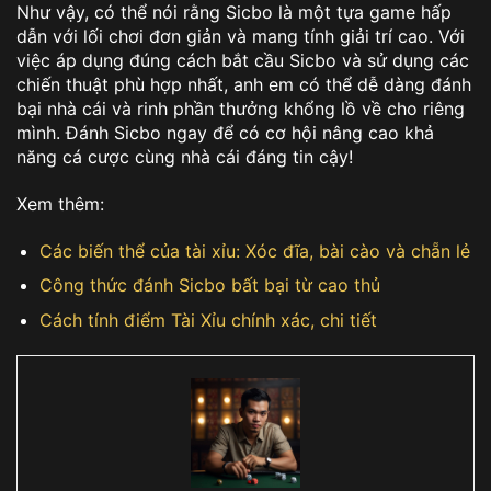
Như vậy, có thể nói rằng Sicbo là một tựa game hấp
dẫn với lối chơi đơn giản và mang tính giải trí cao. Với
việc áp dụng đúng cách bắt cầu Sicbo và sử dụng các
chiến thuật phù hợp nhất, anh em có thể dễ dàng đánh
bại nhà cái và rinh phần thưởng khổng lồ về cho riêng
mình. Đánh Sicbo ngay để có cơ hội nâng cao khả
năng cá cược cùng nhà cái đáng tin cậy!
Xem thêm:
Các biến thể của tài xỉu: Xóc đĩa, bài cào và chẵn lẻ
Công thức đánh Sicbo bất bại từ cao thủ
Cách tính điểm Tài Xỉu chính xác, chi tiết