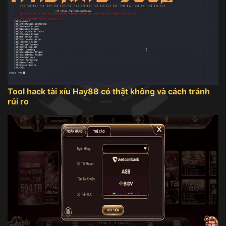
Tool hack tài xỉu Hay88 có thật không và cách tránh
rủi ro