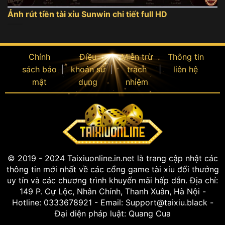
Ảnh rút tiền tài xỉu Sunwin chi tiết full HD
Chính
Điều
Miễn trừ
Thông tin
sách bảo
khoản sử
trách
liên hệ
mật
dụng
nhiệm
© 2019 - 2024 Taixiuonline.in.net là trang cập nhật các
thông tin mới nhất về các cổng game tài xỉu đổi thưởng
uy tín và các chương trình khuyến mãi hấp dẫn. Địa chỉ:
149 P. Cự Lộc, Nhân Chính, Thanh Xuân, Hà Nội -
Hotline: 0333678921 - Email:
Support@taixiu.black
-
Đại diện pháp luật: Quang Cua