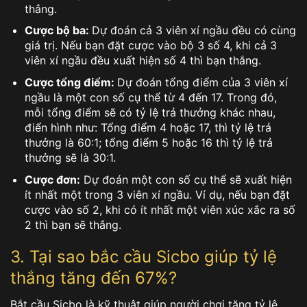
thắng.
Cược bộ ba:
Dự đoán cả 3 viên xí ngầu đều có cùng
giá trị. Nếu bạn đặt cược vào bộ 3 số 4, khi cả 3
viên xí ngầu đều xuất hiện số 4 thì bạn thắng.
Cược tổng điểm:
Dự đoán tổng điểm của 3 viên xí
ngầu là một con số cụ thể từ 4 đến 17. Trong đó,
mỗi tổng điểm sẽ có tỷ lệ trả thưởng khác nhau,
điển hình như: Tổng điểm 4 hoặc 17, thì tỷ lệ trả
thưởng là 60:1; tổng điểm 5 hoặc 16 thì tỷ lệ trả
thưởng sẽ là 30:1.
Cược đơn:
Dự đoán một con số cụ thể sẽ xuất hiện
ít nhất một trong 3 viên xí ngầu. Ví dụ, nếu bạn đặt
cược vào số 2, khi có ít nhất một viên xúc xắc ra số
2 thì bạn sẽ thắng.
3. Tại sao bắc cầu Sicbo giúp tỷ lệ
thắng tăng đến 67%?
Bắt cầu Sicbo là kỹ thuật giúp người chơi tăng tỷ lệ