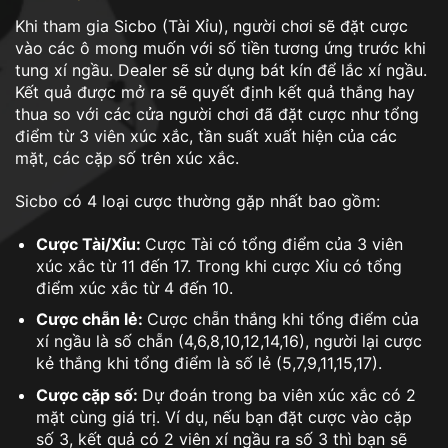
Khi tham gia Sicbo (Tài Xỉu), người chơi sẽ đặt cược
vào các ô mong muốn với số tiền tương ứng trước khi
tung xí ngầu. Dealer sẽ sử dụng bát kín để lắc xí ngầu.
Kết quả được mở ra sẽ quyết định kết quả thắng hay
thua so với các cửa người chơi đã đặt cược như tổng
điểm từ 3 viên xúc xắc, tần suất xuất hiện của các
mặt, các cặp số trên xúc xắc.
Sicbo có 4 loại cược thường gặp nhất bao gồm:
Cược Tài/Xỉu:
Cược Tài có tổng điểm của 3 viên
xúc xắc từ 11 đến 17. Trong khi cược Xỉu có tổng
điểm xúc xắc từ 4 đến 10.
Cược chẵn lẻ:
Cược chẵn thắng khi tổng điểm của
xí ngầu là số chẵn (4,6,8,10,12,14,16), người lại cược
kẻ thắng khi tổng điểm là số lẻ (5,7,9,11,15,17).
Cược cặp số:
Dự đoán trong ba viên xúc xắc có 2
mặt cùng giá trị. Ví dụ, nếu bạn đặt cược vào cặp
số 3, kết quả có 2 viên xí ngầu ra số 3 thì bạn sẽ