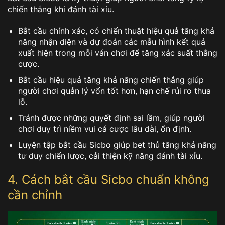
chiến thắng khi đánh tài xỉu.
Bắt cầu chính xác, có chiến thuật hiệu quả tăng khả
năng nhận diện và dự đoán các mẫu hình kết quả
xuất hiện trong mỗi ván chơi để tăng xác suất thắng
cược.
Bắt cầu hiệu quả tăng khả năng chiến thắng giúp
người chơi quản lý vốn tốt hơn, hạn chế rủi ro thua
lỗ.
Tránh được những quyết định sai lầm, giúp người
chơi duy trì niềm vui cá cược lâu dài, ổn định.
Luyện tập bắt cầu Sicbo giúp bet thủ tăng khả năng
tư duy chiến lược, cải thiện kỹ năng đánh tài xỉu.
4. Cách bắt cầu Sicbo chuẩn không
cần chỉnh