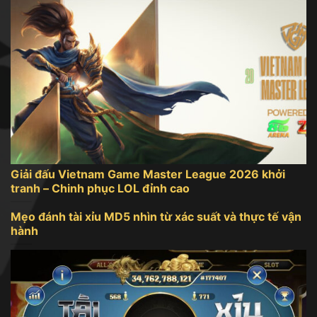
Giải đấu Vietnam Game Master League 2026 khởi
tranh – Chinh phục LOL đỉnh cao
Mẹo đánh tài xỉu MD5 nhìn từ xác suất và thực tế vận
hành