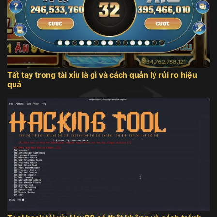
Tất tay trong tài xỉu là gì và cách quản lý rủi ro hiệu
quả