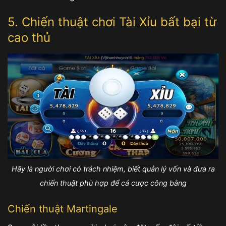
5. Chiến thuật chơi Tài Xỉu bất bại từ
cao thủ
Hãy là người chơi có trách nhiệm, biết quản lý vốn và đưa ra
chiến thuật phù hợp để cá cược công bằng
Chiến thuật Martingale