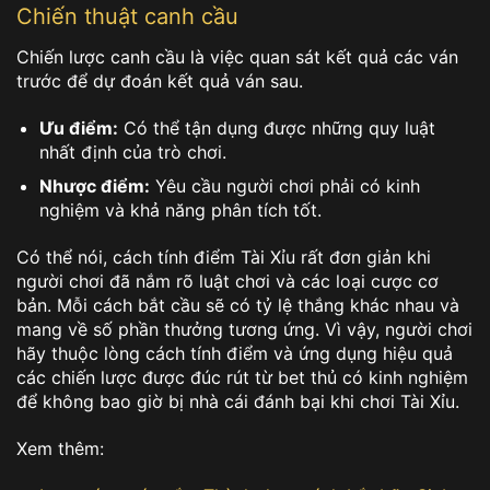
Chiến thuật canh cầu
Chiến lược canh cầu là việc quan sát kết quả các ván
trước để dự đoán kết quả ván sau.
Ưu điểm:
Có thể tận dụng được những quy luật
nhất định của trò chơi.
Nhược điểm:
Yêu cầu người chơi phải có kinh
nghiệm và khả năng phân tích tốt.
Có thể nói, cách tính điểm Tài Xỉu rất đơn giản khi
người chơi đã nắm rõ luật chơi và các loại cược cơ
bản. Mỗi cách bắt cầu sẽ có tỷ lệ thắng khác nhau và
mang về số phần thưởng tương ứng. Vì vậy, người chơi
hãy thuộc lòng cách tính điểm và ứng dụng hiệu quả
các chiến lược được đúc rút từ bet thủ có kinh nghiệm
để không bao giờ bị nhà cái đánh bại khi chơi Tài Xỉu.
Xem thêm: