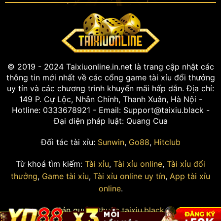
© 2019 - 2024 Taixiuonline.in.net là trang cập nhật các
thông tin mới nhất về các cổng game tài xỉu đổi thưởng
uy tín và các chương trình khuyến mãi hấp dẫn. Địa chỉ:
149 P. Cự Lộc, Nhân Chính, Thanh Xuân, Hà Nội -
Hotline: 0333678921 - Email:
Support@taixiu.black
-
Đại diện pháp luật: Quang Cua
Đối tác tài xỉu:
Sunwin
,
Go88
,
Hitclub
Từ khoá tìm kiếm:
Tài xỉu
,
Tài xỉu online
,
Tài xỉu đổi
thưởng
,
Game tài xỉu
,
Tài xỉu online uy tín
,
App tài xỉu
online
.
Bản quyền thuộc taixiu.black