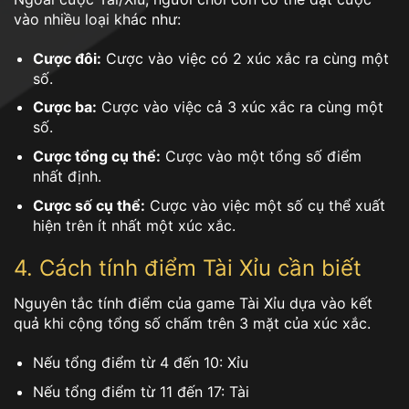
vào nhiều loại khác như:
Cược đôi:
Cược vào việc có 2 xúc xắc ra cùng một
số.
Cược ba:
Cược vào việc cả 3 xúc xắc ra cùng một
số.
Cược tổng cụ thể:
Cược vào một tổng số điểm
nhất định.
Cược số cụ thể:
Cược vào việc một số cụ thể xuất
hiện trên ít nhất một xúc xắc.
4. Cách tính điểm Tài Xỉu cần biết
Nguyên tắc tính điểm của game Tài Xỉu dựa vào kết
quả khi cộng tổng số chấm trên 3 mặt của xúc xắc.
Nếu tổng điểm từ 4 đến 10: Xỉu
Nếu tổng điểm từ 11 đến 17: Tài