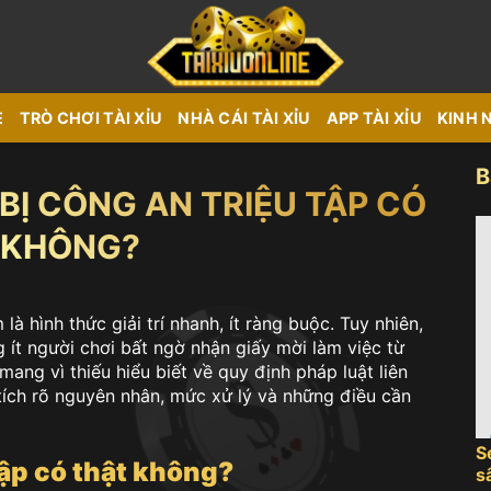
E
TRÒ CHƠI TÀI XỈU
NHÀ CÁI TÀI XỈU
APP TÀI XỈU
KINH 
B
U BỊ CÔNG AN TRIỆU TẬP CÓ
 KHÔNG?
là hình thức giải trí nhanh, ít ràng buộc. Tuy nhiên,
 ít người chơi bất ngờ nhận giấy mời làm việc từ
ang vì thiếu hiểu biết về quy định pháp luật liên
n tích rõ nguyên nhân, mức xử lý và những điều cần
S
 tập có thật không?
s