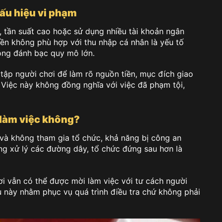
dấu hiệu vi phạm
n, tần suất cao hoặc sử dụng nhiều tài khoản ngân
iền không phù hợp với thu nhập cá nhân là yếu tố
ộng đánh bạc quy mô lớn.
u tập người chơi để làm rõ nguồn tiền, mục đích giao
. Việc này không đồng nghĩa với việc đã phạm tội,
 làm việc không?
ấp và không tham gia tổ chức, khả năng bị công an
rung xử lý các đường dây, tổ chức đứng sau hơn là
hơi vẫn có thể được mời làm việc với tư cách người
u này nhằm phục vụ quá trình điều tra chứ không phải