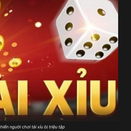
ến người chơi tài xỉu bị triệu tập