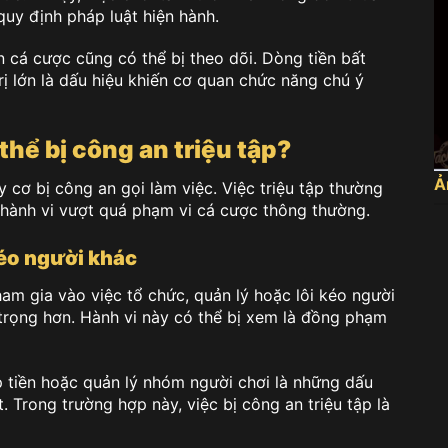
quy định pháp luật hiện hành.
ến cá cược cũng có thể bị theo dõi. Dòng tiền bất
ị lớn là dấu hiệu khiến cơ quan chức năng chú ý
 thể bị công an triệu tập?
Ả
 cơ bị công an gọi làm việc. Việc triệu tập thường
g hành vi vượt quá phạm vi cá cược thông thường.
kéo người khác
am gia vào việc tổ chức, quản lý hoặc lôi kéo người
 trọng hơn. Hành vi này có thể bị xem là đồng phạm
 tiền hoặc quản lý nhóm người chơi là những dấu
Trong trường hợp này, việc bị công an triệu tập là