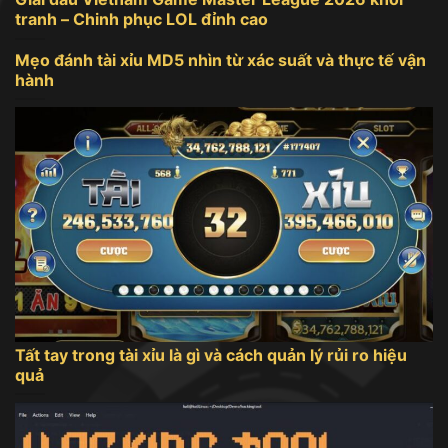
tranh – Chinh phục LOL đỉnh cao
Mẹo đánh tài xỉu MD5 nhìn từ xác suất và thực tế vận
hành
Tất tay trong tài xỉu là gì và cách quản lý rủi ro hiệu
quả