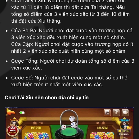
Cửa Tài và Xỉu: Nếu tổng số điểm của 3 viên xúc
xắc từ 11 đến 18 điểm thì đặt cửa Tài thắng. Nếu
tổng số điểm của 3 viên xúc xắc từ 3 đến 10 điểm
thì đặt cửa Xỉu thắng.
Cửa Bộ Ba: Người chơi đặt cược vào trường hợp cả
3 viên xúc xắc đều xuất hiện cùng một số chấm.
Cửa Cặp: Người chơi đặt cược vào trường hợp có ít
nhất 2 viên xúc xắc xuất hiện cùng một số chấm.
Cược Tổng: Người chơi dự đoán tổng số điểm của 3
viên xúc xắc.
Cược Số: Người chơi đặt cược vào một số cụ thể
xuất hiện trên ít nhất một viên xúc xắc.
Chơi Tài Xỉu nên chọn địa chỉ uy tín