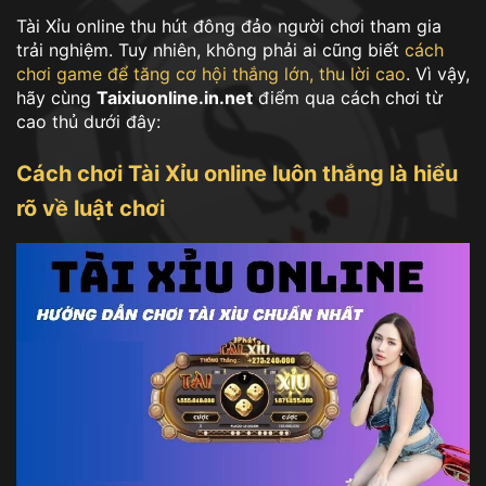
Tài Xỉu online thu hút đông đảo người chơi tham gia
trải nghiệm. Tuy nhiên, không phải ai cũng biết
cách
chơi game để tăng cơ hội thắng lớn, thu lời cao
. Vì vậy,
hãy cùng
Taixiuonline.in.net
điểm qua cách chơi từ
cao thủ dưới đây:
Cách chơi Tài Xỉu online luôn thắng là hiểu
rõ về luật chơi