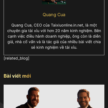
Quang Cua
Quang Cua, CEO của Taixiuonline.in.net, là một
chuyên gia tài xỉu với hơn 20 năm kinh nghiệm. Bên
cạnh việc điều hành doanh nghiệp, ông còn là diễn
giả, nhà cố vấn và là tác giả của nhiều bài viết chia
sẻ kinh nghiệm về tài xỉu.
[related_blog]
Bài viết mới