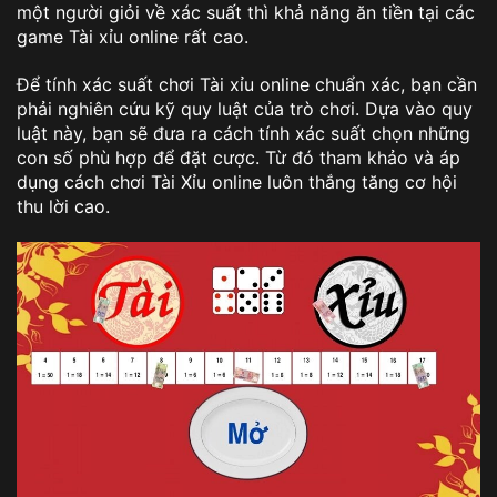
một người giỏi về xác suất thì khả năng ăn tiền tại các
game Tài xỉu online rất cao.
Để tính xác suất chơi Tài xỉu online chuẩn xác, bạn cần
phải nghiên cứu kỹ quy luật của trò chơi. Dựa vào quy
luật này, bạn sẽ đưa ra cách tính xác suất chọn những
con số phù hợp để đặt cược. Từ đó tham khảo và áp
dụng cách chơi Tài Xỉu online luôn thắng tăng cơ hội
thu lời cao.