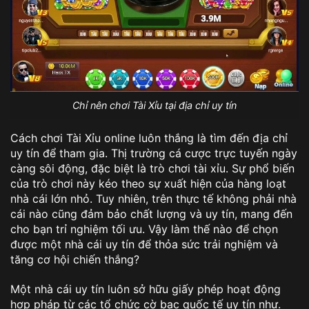
Chỉ nên chơi Tài Xỉu tại địa chỉ uy tín
Cách chơi Tài Xỉu online luôn thắng là tìm đến địa chỉ
uy tín để tham gia. Thị trường cá cược trực tuyến ngày
càng sôi động, đặc biệt là trò chơi tài xỉu. Sự phổ biến
của trò chơi này kéo theo sự xuất hiện của hàng loạt
nhà cái lớn nhỏ. Tuy nhiên, trên thực tế không phải nhà
cái nào cũng đảm bảo chất lượng và uy tín, mang đến
cho bạn trỉ nghiệm tối ưu. Vậy làm thế nào để chọn
được một nhà cái uy tín để thỏa sức trải nghiệm và
tăng cơ hội chiến thắng?
Một nhà cái uy tín luôn sở hữu giấy phép hoạt động
hợp pháp từ các tổ chức cờ bạc quốc tế uy tín như.