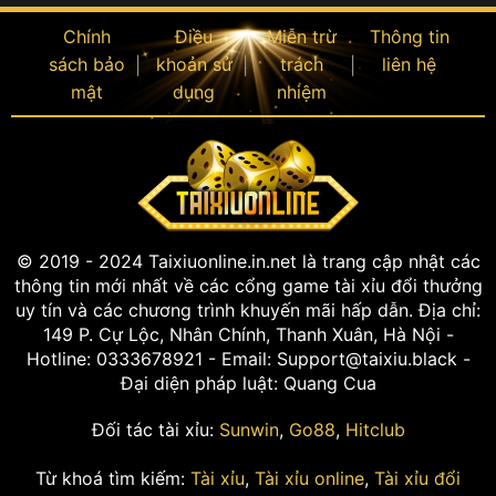
Chính
Điều
Miễn trừ
Thông tin
sách bảo
khoản sử
trách
liên hệ
mật
dụng
nhiệm
© 2019 - 2024 Taixiuonline.in.net là trang cập nhật các
thông tin mới nhất về các cổng game tài xỉu đổi thưởng
uy tín và các chương trình khuyến mãi hấp dẫn. Địa chỉ:
149 P. Cự Lộc, Nhân Chính, Thanh Xuân, Hà Nội -
Hotline: 0333678921 - Email:
Support@taixiu.black
-
Đại diện pháp luật: Quang Cua
Đối tác tài xỉu:
Sunwin
,
Go88
,
Hitclub
Từ khoá tìm kiếm:
Tài xỉu
,
Tài xỉu online
,
Tài xỉu đổi