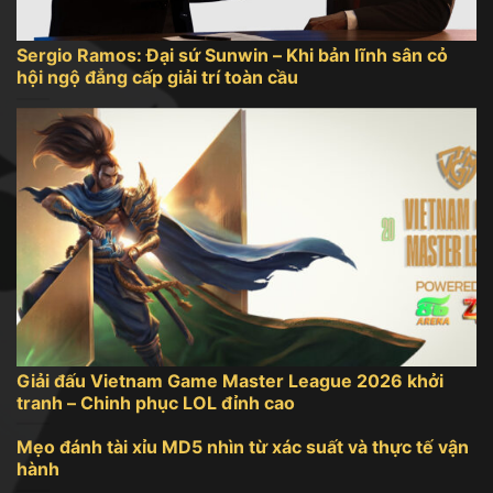
Sergio Ramos: Đại sứ Sunwin – Khi bản lĩnh sân cỏ
hội ngộ đẳng cấp giải trí toàn cầu
Giải đấu Vietnam Game Master League 2026 khởi
tranh – Chinh phục LOL đỉnh cao
Mẹo đánh tài xỉu MD5 nhìn từ xác suất và thực tế vận
hành