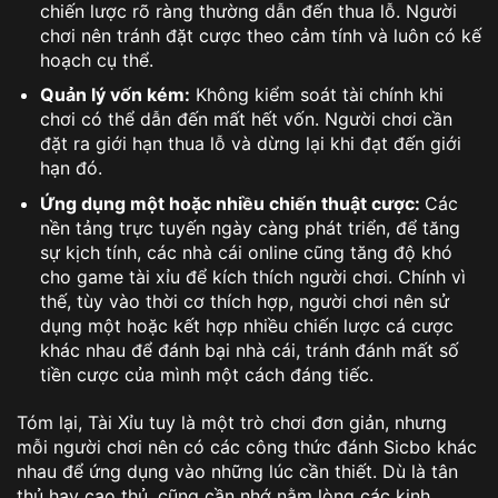
chiến lược rõ ràng thường dẫn đến thua lỗ. Người
chơi nên tránh đặt cược theo cảm tính và luôn có kế
hoạch cụ thể.
Quản lý vốn kém:
Không kiểm soát tài chính khi
chơi có thể dẫn đến mất hết vốn. Người chơi cần
đặt ra giới hạn thua lỗ và dừng lại khi đạt đến giới
hạn đó.
Ứng dụng một hoặc nhiều chiến thuật cược:
Các
nền tảng trực tuyến ngày càng phát triển, để tăng
sự kịch tính, các nhà cái online cũng tăng độ khó
cho game tài xỉu để kích thích người chơi. Chính vì
thế, tùy vào thời cơ thích hợp, người chơi nên sử
dụng một hoặc kết hợp nhiều chiến lược cá cược
khác nhau để đánh bại nhà cái, tránh đánh mất số
tiền cược của mình một cách đáng tiếc.
Tóm lại, Tài Xỉu tuy là một trò chơi đơn giản, nhưng
mỗi người chơi nên có các công thức đánh Sicbo khác
nhau để ứng dụng vào những lúc cần thiết. Dù là tân
thủ hay cao thủ, cũng cần nhớ nằm lòng các kinh