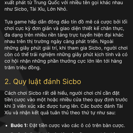
xuất phát từ Trung Quốc với nhiều tên gọi khác nhau
như Sicbo, Tài Xỉu, Lớn Nhỏ.
Tựa game hấp dẫn đông đảo tín đồ mê cá cược bởi lối
chơi cực kỳ đơn giản và giao diện thiết kế chân thực,
đa dạng trên nhiều nền tảng trực tuyến hiện đại khác
nhau trên thị trường ngày càng phát triển. Ngoài
những giây phút giải trí, khi tham gia Sicbo, người chơi
còn có thể trải nghiệm những giây phút kịch tính và có
cơ hội nhận những phần thưởng cực lớn lên tới hàng
trăm triệu đồng.
2. Quy luật đánh Sicbo
Cách chơi Sicbo rất dễ hiểu, người chơi chỉ cần đặt
tiền cược vào một hoặc nhiều cửa theo quy định trước
khi 3 viên xúc xắc được tung lên. Các bước đánh Tài
Xỉu và nhận kết quả tuân thủ theo thứ tự như sau:
Bước 1:
Đặt tiền cược vào các ô có trên bàn cược.