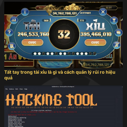
Tất tay trong tài xỉu là gì và cách quản lý rủi ro hiệu
quả