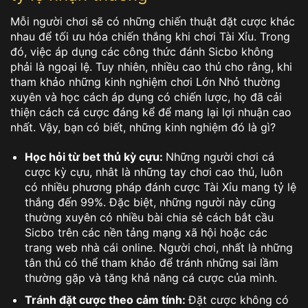
Mỗi người chơi sẽ có những chiến thuật đặt cược khác
nhau để tối ưu hóa chiến thắng khi chơi Tài Xỉu. Trong
đó, việc áp dụng các công thức đánh Sicbo không
phải là ngoại lệ. Tuy nhiên, nhiều cao thủ cho rằng, khi
tham khảo những kinh nghiệm chơi Lớn Nhỏ thường
xuyên và học cách áp dụng có chiến lược, họ đã cải
thiện cách cá cược đáng kể để mang lại lợi nhuận cao
nhất. Vậy, bạn có biết, những kinh nghiệm đó là gì?
Học hỏi từ bet thủ kỳ cựu:
Những người chơi cá
cược kỳ cựu, nhât là những tay chơi cao thủ, luôn
có nhiều phương pháp đánh cược Tài Xỉu mang tỷ lệ
thắng đến 99%. Đặc biệt, những người này cũng
thường xuyên có nhiều bài chia sẻ cách bắt cầu
Sicbo trên các nền tảng mạng xã hội hoặc các
trang web nhà cái online. Người chơi, nhất là những
tân thủ có thể tham khảo để tránh những sai lầm
thường gặp và tăng khả năng cá cược của mình.
Tránh đặt cược theo cảm tính:
Đặt cược không có