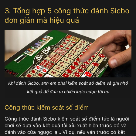
3. Tổng hợp 5 công thức đánh Sicbo
đơn giản mà hiệu quả
Khi đánh Sicbo, anh em phải kiểm soát số điểm và ghi nhớ
kết quả để đưa ra chiến lược cược tối ưu
Công thức kiểm soát số điểm
Công thức đánh Sicbo kiểm soát số điểm tức là người
chơi sẽ dựa vào kết quả tài xỉu xuất hiện trước đó và
đánh vào cửa ngược lại.. Ví dụ, nếu ván trước có kết