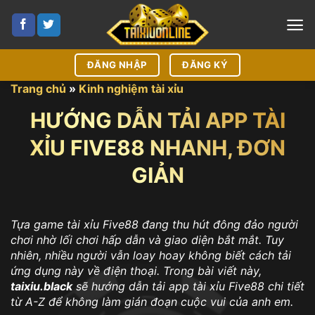
Bỏ
qua
nội
dung
ĐĂNG NHẬP
ĐĂNG KÝ
Trang chủ
»
Kinh nghiệm tài xỉu
HƯỚNG DẪN TẢI APP TÀI
XỈU FIVE88 NHANH, ĐƠN
GIẢN
Tựa game tài xỉu Five88 đang thu hút đông đảo người
chơi nhờ lối chơi hấp dẫn và giao diện bắt mắt. Tuy
nhiên, nhiều người vẫn loay hoay không biết cách tải
ứng dụng này về điện thoại. Trong bài viết này,
taixiu.black
sẽ hướng dẫn tải app tài xỉu Five88 chi tiết
từ A-Z để không làm gián đoạn cuộc vui của anh em.