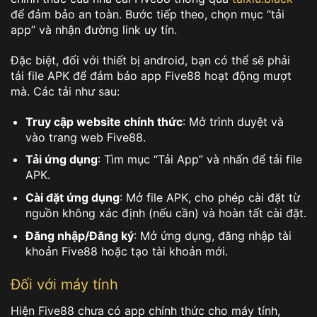
để đảm bảo an toàn. Bước tiếp theo, chọn mục “tải
app” và nhận đường link uy tín.
Đặc biệt, đối với thiết bị android, bạn có thể sẽ phải
tải file APK để đảm bảo app Five88 hoạt động mượt
mà. Các tải như sau:
Truy cập website chính thức
: Mở trình duyệt và
vào trang web Five88.
Tải ứng dụng
: Tìm mục “Tải App” và nhấn để tải file
APK.
Cài đặt ứng dụng
: Mở file APK, cho phép cài đặt từ
nguồn không xác định (nếu cần) và hoàn tất cài đặt.
Đăng nhập/Đăng ký
: Mở ứng dụng, đăng nhập tài
khoản Five88 hoặc tạo tài khoản mới.
Đối với máy tính
Hiện Five88 chưa có app chính thức cho máy tính,