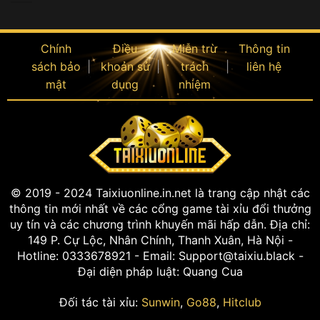
Chính
Điều
Miễn trừ
Thông tin
sách bảo
khoản sử
trách
liên hệ
mật
dụng
nhiệm
© 2019 - 2024 Taixiuonline.in.net là trang cập nhật các
thông tin mới nhất về các cổng game tài xỉu đổi thưởng
uy tín và các chương trình khuyến mãi hấp dẫn. Địa chỉ:
149 P. Cự Lộc, Nhân Chính, Thanh Xuân, Hà Nội -
Hotline: 0333678921 - Email:
Support@taixiu.black
-
Đại diện pháp luật: Quang Cua
Đối tác tài xỉu:
Sunwin
,
Go88
,
Hitclub