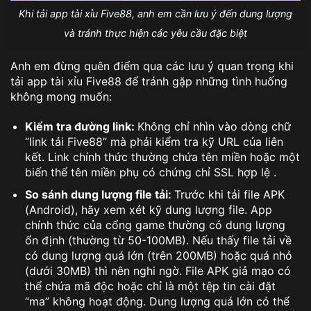
Khi tải app tài xỉu Five88, anh em cần lưu ý đến dung lượng
và tránh thực hiện các yêu cầu đặc biệt
Anh em đừng quên điểm qua các lưu ý quan trọng khi
tải app tài xỉu Five88 để tránh gặp những tình huống
không mong muốn:
Kiểm tra đường link:
Không chỉ nhìn vào dòng chữ
“link tải Five88” mà phải kiểm tra kỹ URL của liên
kết. Link chính thức thường chứa tên miền hoặc một
biến thể tên miền phụ có chứng chỉ SSL hợp lệ .
So sánh dung lượng file tải:
Trước khi tải file APK
(Android), hãy xem xét kỹ dung lượng file. App
chính thức của cổng game thường có dung lượng
ổn định (thường từ 50-100MB). Nếu thấy file tải về
có dung lượng quá lớn (trên 200MB) hoặc quá nhỏ
(dưới 30MB) thì nên nghi ngờ. File APK giả mạo có
thể chứa mã độc hoặc chỉ là một tệp tin cài đặt
“ma” không hoạt động. Dung lượng quá lớn có thể