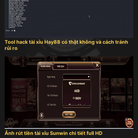
Tool hack tài xỉu Hay88 có thật không và cách tránh
rủi ro
Ảnh rút tiền tài xỉu Sunwin chi tiết full HD