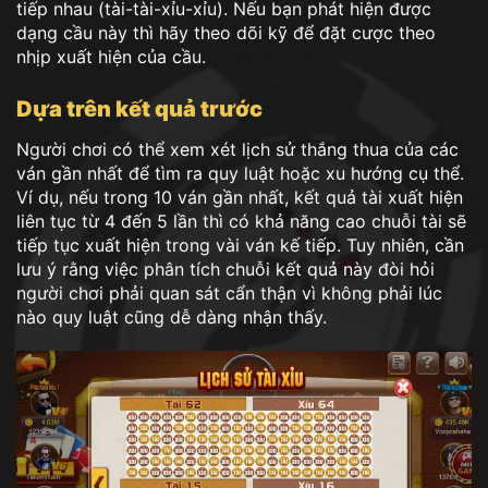
tiếp nhau (tài-tài-xỉu-xỉu). Nếu bạn phát hiện được
dạng cầu này thì hãy theo dõi kỹ để đặt cược theo
nhịp xuất hiện của cầu.
Dựa trên kết quả trước
Người chơi có thể xem xét lịch sử thắng thua của các
ván gần nhất để tìm ra quy luật hoặc xu hướng cụ thể.
Ví dụ, nếu trong 10 ván gần nhất, kết quả tài xuất hiện
liên tục từ 4 đến 5 lần thì có khả năng cao chuỗi tài sẽ
tiếp tục xuất hiện trong vài ván kế tiếp. Tuy nhiên, cần
lưu ý rằng việc phân tích chuỗi kết quả này đòi hỏi
người chơi phải quan sát cẩn thận vì không phải lúc
nào quy luật cũng dễ dàng nhận thấy.