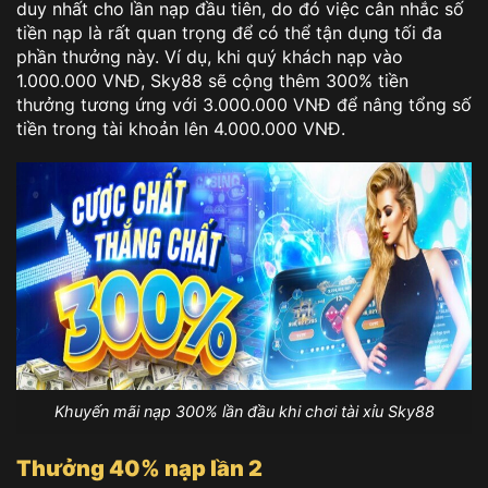
duy nhất cho lần nạp đầu tiên, do đó việc cân nhắc số
tiền nạp là rất quan trọng để có thể tận dụng tối đa
phần thưởng này. Ví dụ, khi quý khách nạp vào
1.000.000 VNĐ, Sky88 sẽ cộng thêm 300% tiền
thưởng tương ứng với 3.000.000 VNĐ để nâng tổng số
tiền trong tài khoản lên 4.000.000 VNĐ.
Khuyến mãi nạp 300% lần đầu khi chơi tài xỉu Sky88
Thưởng 40% nạp lần 2