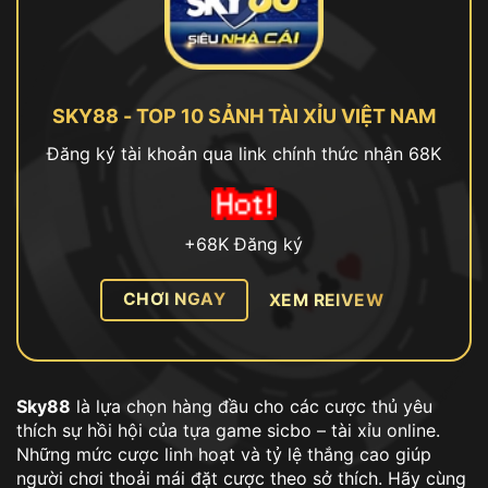
SKY88 - TOP 10 SẢNH TÀI XỈU VIỆT NAM
Đăng ký tài khoản qua link chính thức nhận 68K
+68K Đăng ký
CHƠI NGAY
XEM REIVEW
Sky88
là lựa chọn hàng đầu cho các cược thủ yêu
thích sự hồi hội của tựa game sicbo – tài xỉu online.
Những mức cược linh hoạt và tỷ lệ thắng cao giúp
người chơi thoải mái đặt cược theo sở thích. Hãy cùng