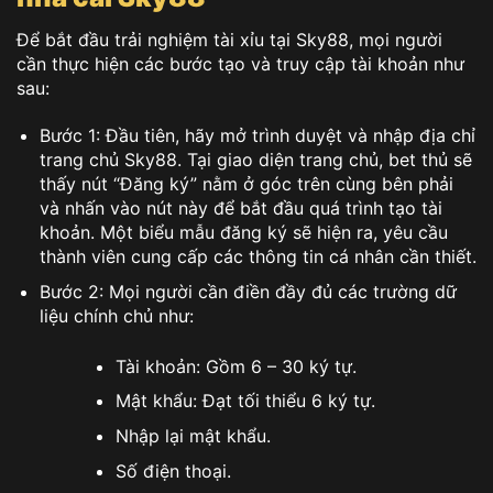
Để bắt đầu trải nghiệm tài xỉu tại Sky88, mọi người
cần thực hiện các bước tạo và truy cập tài khoản như
sau:
Bước 1: Đầu tiên, hãy mở trình duyệt và nhập địa chỉ
trang chủ Sky88. Tại giao diện trang chủ, bet thủ sẽ
thấy nút “Đăng ký” nằm ở góc trên cùng bên phải
và nhấn vào nút này để bắt đầu quá trình tạo tài
khoản. Một biểu mẫu đăng ký sẽ hiện ra, yêu cầu
thành viên cung cấp các thông tin cá nhân cần thiết.
Bước 2: Mọi người cần điền đầy đủ các trường dữ
liệu chính chủ như:
Tài khoản: Gồm 6 – 30 ký tự.
Mật khẩu: Đạt tối thiểu 6 ký tự.
Nhập lại mật khẩu.
Số điện thoại.