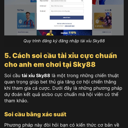
Quy trình đăng ký đăng nhập tài xỉu Sky88
5. Cách soi cầu tài xỉu cực chuẩn
cho anh em chơi tại Sky88
Soi cầu
tài xỉu Sky88
là một trong những chiến thuật
quan trọng giúp bet thủ gia tăng cơ hội chiến thắng
khi tham gia cá cược. Dưới đây là những phương pháp
dự đoán kết quả sicbo cực chuẩn mà hội viên có thể
tham khảo.
Soi cầu bằng xác suất
Phương pháp này đòi hỏi bạn có kiến thức cơ bản về