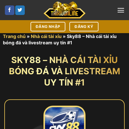
Bỏ
qua
nội
dung
ĐĂNG NHẬP
ĐĂNG KÝ
Trang chủ
»
Nhà cái tài xỉu
»
Sky88 – Nhà cái tài xỉu
bóng đá và livestream uy tín #1
SKY88 – NHÀ CÁI TÀI XỈU
BÓNG ĐÁ VÀ LIVESTREAM
UY TÍN #1