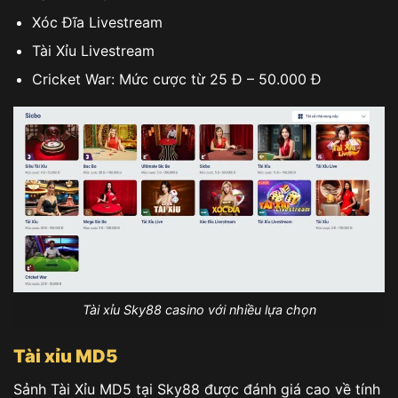
Xóc Đĩa Livestream
Tài Xỉu Livestream
Cricket War: Mức cược từ 25 Đ – 50.000 Đ
Tài xỉu Sky88 casino với nhiều lựa chọn
Tài xỉu MD5
Sảnh Tài Xỉu MD5 tại Sky88 được đánh giá cao về tính