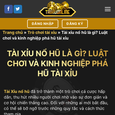
Bỏ
qua
nội
dung
ĐĂNG NHẬP
ĐĂNG KÝ
Trang chủ
»
Trò chơi tài xỉu
»
Tài xỉu nổ hũ là gì? Luật
chơi và kinh nghiệp phá hũ tài xỉu
TÀI XỈU NỔ HŨ LÀ GÌ? LUẬT
CHƠI VÀ KINH NGHIỆP PHÁ
HŨ TÀI XỈU
Tài Xỉu nổ hũ
đã trở thành một trò chơi cá cược hấp
dẫn, thu hút nhiều người chơi nhờ vào sự đơn giản và
cơ hội chiến thắng cao. Đối với những ai mới bắt đầu,
có thể sẽ bỡ ngỡ trước những quy tắc và cách thức
tham gia.