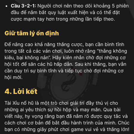
Cầu 3-2-1:
Người chơi nên theo dõi khoảng 5 phiên
đầu để nắm bắt quy luật xuất hiện và có thể đặt
cược mạnh tay hơn trong những lần tiếp theo.
Giữ tâm lý ổn định
Để nâng cao khả năng thắng cược, bạn cần bình tĩnh
trong tất cả các ván chơi, luôn nhớ rằng “thắng không
kiêu, bại không nản”. Hãy kiên nhẫn chờ đợi những cơ
hội tốt để săn các hũ hấp dẫn. Sau khi thắng, bạn vẫn
cần duy trì sự bình tĩnh và tiếp tục chờ đợi những cơ
hội mới.
4. Lời kết
Tài Xỉu nổ hũ là một trò chơi giải trí đầy thú vị cho
những ai yêu thích sự hồi hộp và may mắn. Qua bài
viết này, hy vọng rằng bạn đã nắm rõ được quy tắc và
cách chơi cơ bản để bắt đầu hành trình của mình. Chúc
bạn có những giây phút chơi game vui vẻ và thắng lớn!