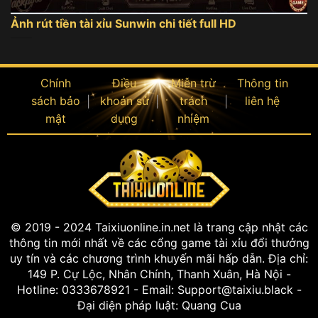
Ảnh rút tiền tài xỉu Sunwin chi tiết full HD
Chính
Điều
Miễn trừ
Thông tin
sách bảo
khoản sử
trách
liên hệ
mật
dụng
nhiệm
© 2019 - 2024 Taixiuonline.in.net là trang cập nhật các
thông tin mới nhất về các cổng game tài xỉu đổi thưởng
uy tín và các chương trình khuyến mãi hấp dẫn. Địa chỉ:
149 P. Cự Lộc, Nhân Chính, Thanh Xuân, Hà Nội -
Hotline: 0333678921 - Email:
Support@taixiu.black
-
Đại diện pháp luật: Quang Cua