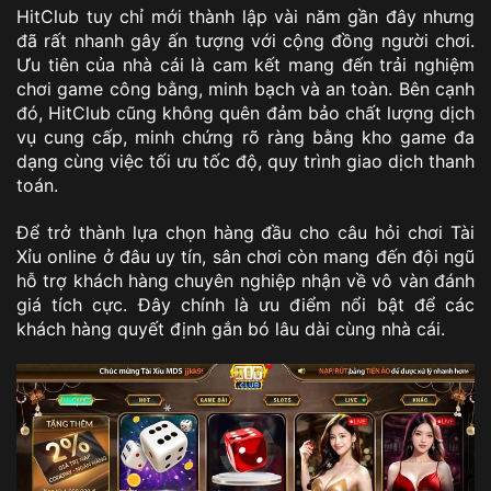
HitClub tuy chỉ mới thành lập vài năm gần đây nhưng
đã rất nhanh gây ấn tượng với cộng đồng người chơi.
Ưu tiên của nhà cái là cam kết mang đến trải nghiệm
chơi game công bằng, minh bạch và an toàn. Bên cạnh
đó, HitClub cũng không quên đảm bảo chất lượng dịch
vụ cung cấp, minh chứng rõ ràng bằng kho game đa
dạng cùng việc tối ưu tốc độ, quy trình giao dịch thanh
toán.
Để trở thành lựa chọn hàng đầu cho câu hỏi chơi Tài
Xỉu online ở đâu uy tín, sân chơi còn mang đến đội ngũ
hỗ trợ khách hàng chuyên nghiệp nhận về vô vàn đánh
giá tích cực. Đây chính là ưu điểm nổi bật để các
khách hàng quyết định gắn bó lâu dài cùng nhà cái.