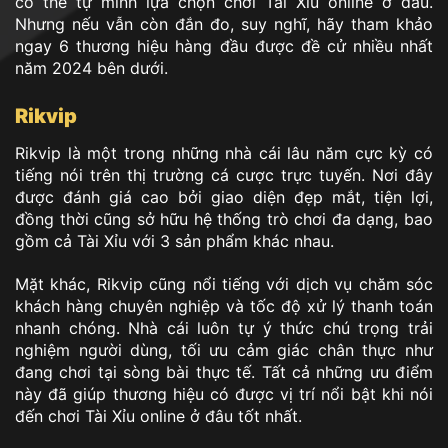
có thể tự mình lựa chọn chơi Tài Xỉu online ở đâu.
Nhưng nếu vẫn còn đắn đo, suy nghĩ, hãy tham khảo
ngay 6 thương hiệu hàng đầu được đề cử nhiều nhất
năm 2024 bên dưới.
Rikvip
Rikvip là một trong những nhà cái lâu năm cực kỳ có
tiếng nói trên thị trường cá cược trực tuyến. Nơi đây
được đánh giá cao bởi giao diện đẹp mắt, tiện lợi,
đồng thời cũng sở hữu hệ thống trò chơi đa dạng, bao
gồm cả Tài Xỉu với 3 sản phẩm khác nhau.
Mặt khác, Rikvip cũng nổi tiếng với dịch vụ chăm sóc
khách hàng chuyên nghiệp và tốc độ xử lý thanh toán
nhanh chóng. Nhà cái luôn tự ý thức chú trọng trải
nghiệm người dùng, tối ưu cảm giác chân thực như
đang chơi tại sòng bài thực tế. Tất cả những ưu điểm
này đã giúp thương hiệu có được vị trí nổi bật khi nói
đến chơi Tài Xỉu online ở đâu tốt nhất.