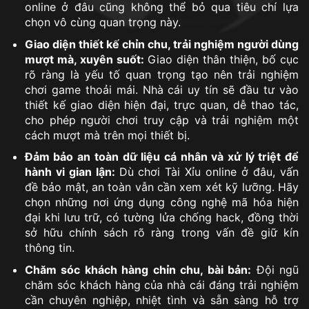
online ở đâu cũng không thể bỏ qua tiêu chí lựa
chọn vô cùng quan trọng này.
Giao diện thiết kế chỉn chu, trải nghiệm người dùng
mượt mà, xuyên suốt:
Giao diện thân thiện, bố cục
rõ ràng là yếu tố quan trọng tạo nên trải nghiệm
chơi game thoải mái. Nhà cái uy tín sẽ đầu tư vào
thiết kế giao diện hiện đại, trực quan, dễ thao tác,
cho phép người chơi truy cập và trải nghiệm một
cách mượt mà trên mọi thiết bị.
Đảm bảo an toàn dữ liệu cá nhân và xử lý triệt để
hành vi gian lận:
Dù chơi Tài Xỉu online ở đâu, vấn
đề bảo mật, an toàn vẫn cần xem xét kỹ lưỡng. Hãy
chọn những nơi ứng dụng công nghệ mã hóa hiện
đại khi lưu trữ, có tường lửa chống hack, đồng thời
sở hữu chính sách rõ ràng trong vấn đề giữ kín
thông tin.
Chăm sóc khách hàng chỉn chu, bài bản:
Đội ngũ
chăm sóc khách hàng của nhà cái đáng trải nghiệm
cần chuyên nghiệp, nhiệt tình và sẵn sàng hỗ trợ