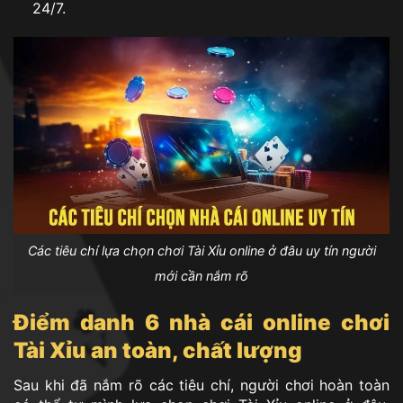
24/7.
Các tiêu chí lựa chọn chơi Tài Xỉu online ở đâu uy tín người
mới cần nắm rõ
Điểm danh 6 nhà cái online chơi
Tài Xỉu an toàn, chất lượng
Sau khi đã nắm rõ các tiêu chí, người chơi hoàn toàn