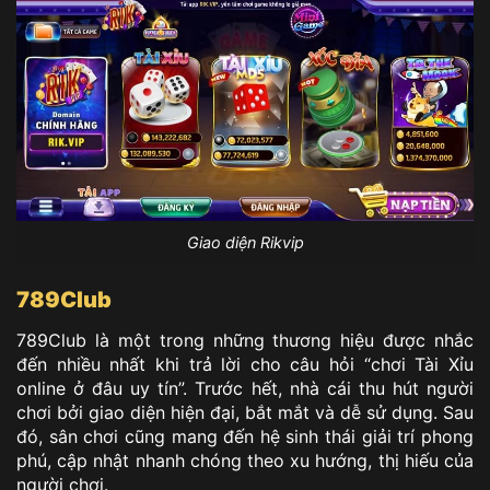
Giao diện Rikvip
789Club
789Club là một trong những thương hiệu được nhắc
đến nhiều nhất khi trả lời cho câu hỏi “chơi Tài Xỉu
online ở đâu uy tín”. Trước hết, nhà cái thu hút người
chơi bởi giao diện hiện đại, bắt mắt và dễ sử dụng. Sau
đó, sân chơi cũng mang đến hệ sinh thái giải trí phong
phú, cập nhật nhanh chóng theo xu hướng, thị hiếu của
người chơi.