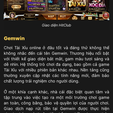
Giao diện HitClub
Gemwin
Chơi Tài Xỉu online ở đâu tốt và đáng thử không thể
không nhắc đến cái tên Gemwin. Thương hiệu nổi bật
với thiết kế giao diện bắt mắt, gam màu tươi sáng và
dễ nhìn. Hệ thống trò chơi đa dạng, bao gồm cả game
Tài Xỉu với nhiều phiên bản khác nhau. Nền tảng cũng
thường xuyên cập nhật các tính năng mới, đảm bảo
chất lượng trải nghiệm cho người dùng.
Ở một khía cạnh khác, nhà cái đặc biệt quan tâm và
tập trung vào việc tạo ra một môi trường chơi game
an toàn, công bằng, bảo vệ quyền lợi của người chơi.
Giao dịch nạp rút tiền tại Gemwin được thực hiện