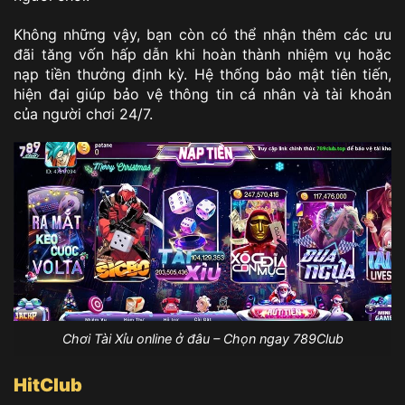
Không những vậy, bạn còn có thể nhận thêm các ưu
đãi tăng vốn hấp dẫn khi hoàn thành nhiệm vụ hoặc
nạp tiền thưởng định kỳ. Hệ thống bảo mật tiên tiến,
hiện đại giúp bảo vệ thông tin cá nhân và tài khoản
của người chơi 24/7.
Chơi Tài Xỉu online ở đâu – Chọn ngay 789Club
HitClub