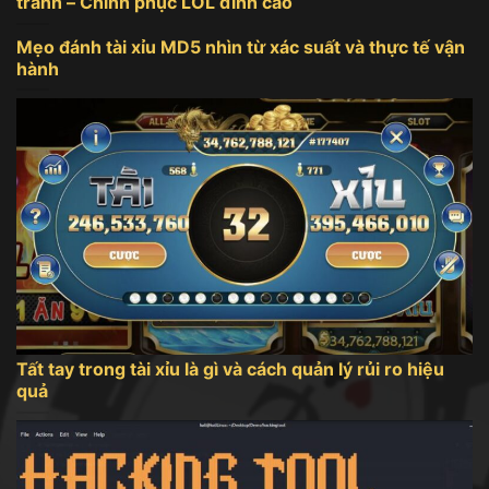
tranh – Chinh phục LOL đỉnh cao
Mẹo đánh tài xỉu MD5 nhìn từ xác suất và thực tế vận
hành
Tất tay trong tài xỉu là gì và cách quản lý rủi ro hiệu
quả