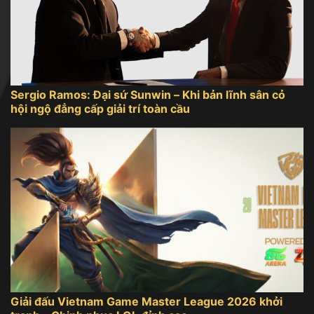
Sergio Ramos: Đại sứ Sunwin – Khi bản lĩnh sân cỏ
hội ngộ đẳng cấp giải trí toàn cầu
Giải đấu Vietnam Game Master League 2026 khởi