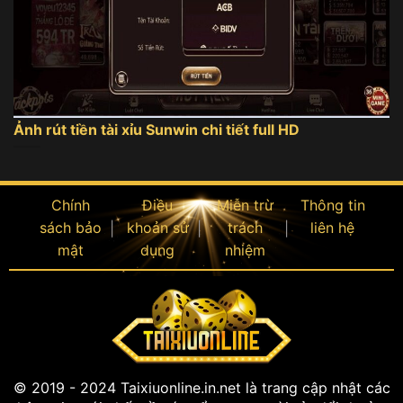
Ảnh rút tiền tài xỉu Sunwin chi tiết full HD
Chính
Điều
Miễn trừ
Thông tin
sách bảo
khoản sử
trách
liên hệ
mật
dụng
nhiệm
© 2019 - 2024 Taixiuonline.in.net là trang cập nhật các