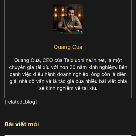
Quang Cua
Quang Cua, CEO của Taixiuonline.in.net, là một
chuyên gia tài xỉu với hơn 20 năm kinh nghiệm. Bên
cạnh việc điều hành doanh nghiệp, ông còn là diễn
giả, nhà cố vấn và là tác giả của nhiều bài viết chia
sẻ kinh nghiệm về tài xỉu.
[related_blog]
Bài viết mới