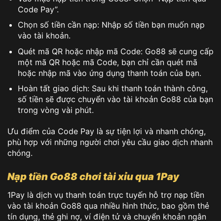
Code Pay”.
Chọn số tiền cần nạp: Nhập số tiền bạn muốn nạp
vào tài khoản.
Quét mã QR hoặc nhập mã Code: Go88 sẽ cung cấp
một mã QR hoặc mã Code, bạn chỉ cần quét mã
hoặc nhập mã vào ứng dụng thanh toán của bạn.
Hoàn tất giao dịch: Sau khi thanh toán thành công,
số tiền sẽ được chuyển vào tài khoản Go88 của bạn
trong vòng vài phút.
Ưu điểm của Code Pay là sự tiện lợi và nhanh chóng,
phù hợp với những người chơi yêu cầu giao dịch nhanh
chóng.
Nạp tiền Go88 chơi tài xỉu qua 1Pay
1Pay là dịch vụ thanh toán trực tuyến hỗ trợ nạp tiền
vào tài khoản Go88 qua nhiều hình thức, bao gồm thẻ
tín dụng, thẻ ghi nợ, ví điện tử và chuyển khoản ngân