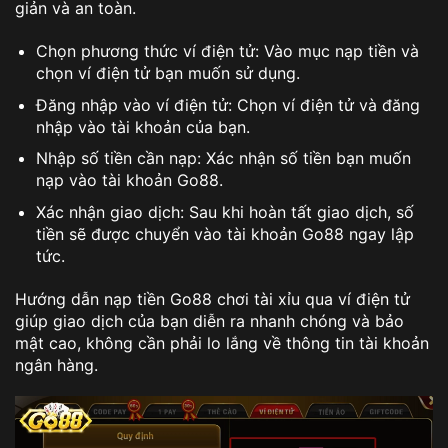
giản và an toàn.
Chọn phương thức ví điện tử: Vào mục nạp tiền và
chọn ví điện tử bạn muốn sử dụng.
Đăng nhập vào ví điện tử: Chọn ví điện tử và đăng
nhập vào tài khoản của bạn.
Nhập số tiền cần nạp: Xác nhận số tiền bạn muốn
nạp vào tài khoản Go88.
Xác nhận giao dịch: Sau khi hoàn tất giao dịch, số
tiền sẽ được chuyển vào tài khoản Go88 ngay lập
tức.
Hướng dẫn nạp tiền Go88 chơi tài xỉu qua ví điện tử
giúp giao dịch của bạn diễn ra nhanh chóng và bảo
mật cao, không cần phải lo lắng về thông tin tài khoản
ngân hàng.