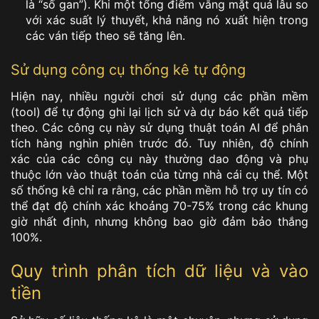
là “số gan”). Khi một tổng điểm vắng mặt quá lâu so
với xác suất lý thuyết, khả năng nó xuất hiện trong
các ván tiếp theo sẽ tăng lên.
Sử dụng công cụ thống kê tự động
Hiện nay, nhiều người chơi sử dụng các phần mềm
(tool) để tự động ghi lại lịch sử và dự báo kết quả tiếp
theo. Các công cụ này sử dụng thuật toán AI để phân
tích hàng nghìn phiên trước đó. Tuy nhiên, độ chính
xác của các công cụ này thường dao động và phụ
thuộc lớn vào thuật toán của từng nhà cái cụ thể. Một
số thống kê chỉ ra rằng, các phần mềm hỗ trợ uy tín có
thể đạt độ chính xác khoảng 70-75% trong các khung
giờ nhất định, nhưng không bao giờ đảm bảo thắng
100%.
Quy trình phân tích dữ liệu và vào
tiền