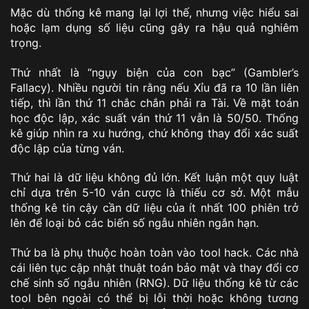
Mặc dù thống kê mang lại lợi thế, nhưng việc hiểu sai
hoặc lạm dụng số liệu cũng gây ra hậu quả nghiêm
trọng.
Thứ nhất là “ngụy biện của con bạc” (Gambler’s
Fallacy). Nhiều người tin rằng nếu Xỉu đã ra 10 lần liên
tiếp, thì lần thứ 11 chắc chắn phải ra Tài. Về mặt toán
học độc lập, xác suất ván thứ 11 vẫn là 50/50. Thống
kê giúp nhìn ra xu hướng, chứ không thay đổi xác suất
độc lập của từng ván.
Thứ hai là dữ liệu không đủ lớn. Kết luận một quy luật
chỉ dựa trên 5-10 ván cược là thiếu cơ sở. Một mẫu
thống kê tin cậy cần dữ liệu của ít nhất 100 phiên trở
lên để loại bỏ các biến số ngẫu nhiên ngắn hạn.
Thứ ba là phụ thuộc hoàn toàn vào tool hack. Các nhà
cái liên tục cập nhật thuật toán bảo mật và thay đổi cơ
chế sinh số ngẫu nhiên (RNG). Dữ liệu thống kê từ các
tool bên ngoài có thể bị lỗi thời hoặc không tương