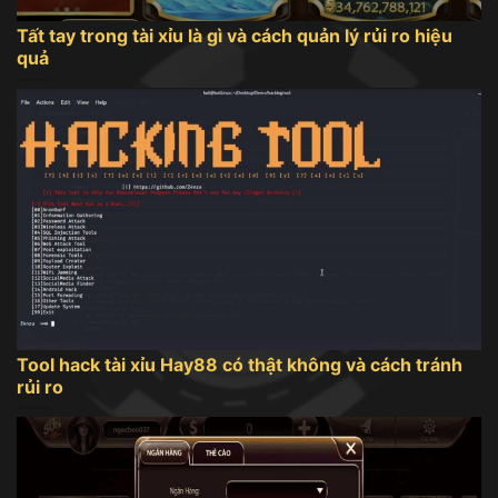
Tất tay trong tài xỉu là gì và cách quản lý rủi ro hiệu
quả
Tool hack tài xỉu Hay88 có thật không và cách tránh
rủi ro