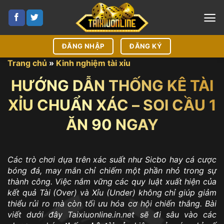
Bỏ
qua
nội
dung
ĐĂNG NHẬP
ĐĂNG KÝ
Trang chủ
»
Kinh nghiệm tài xỉu
HƯỚNG DẪN THỐNG KÊ TÀI
XỈU CHUẨN XÁC – SOI CẦU 1
ĂN 90 NGAY
Các trò chơi dựa trên xác suất như Sicbo hay cá cược
bóng đá, may mắn chỉ chiếm một phần nhỏ trong sự
thành công. Việc nắm vững các quy luật xuất hiện của
kết quả Tài (Over) và Xỉu (Under) không chỉ giúp giảm
thiểu rủi ro mà còn tối ưu hóa cơ hội chiến thắng. Bài
viết dưới đây Taixiuonline.in.net sẽ đi sâu vào các