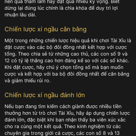
nên quá tham lam hay đặt quá nhiều kỳ vọng. Biết
dừng lại đúng lúc chính là chìa khóa để duy trì lợi
nhuận lâu dài.
Chiến lược xí ngầu cân bằng
Một trong những chiến lược hiệu quả khi chơi Tài Xỉu là
đặt cược vào các bộ đôi đồng nhất kết hợp với cược
tổng. Theo chia sẻ từ những cao thủ, các con số 9 và
12 có tỷ lệ thắng cao hơn đáng kể so với các số khác.
Khi đặt cược, hãy chú ý chọn tổng số mà bạn muốn
cược và kết hợp với ba bộ đôi đồng nhất để cân bằng
và giảm thiểu rủi ro.
Chiến lược xí ngầu đánh lớn
Nếu bạn đang tìm kiếm cách giành được nhiều tiền
thưởng hơn từ trò chơi Tài Xỉu, hãy áp dụng chiến lược
đánh lớn, đặc biệt khi bạn nhận thấy ba viên xúc xắc
cho ra cùng một kết quả. Theo kinh nghiệm từ các
chuyên gia trong giới cá cược, các con số 8 và 13