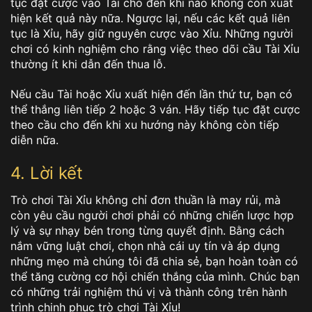
tục đặt cược vào Tài cho đến khi nào không còn xuất
hiện kết quả này nữa. Ngược lại, nếu các kết quả liên
tục là Xỉu, hãy giữ nguyên cược vào Xỉu. Những người
chơi có kinh nghiệm cho rằng việc theo dõi cầu Tài Xỉu
thường ít khi dẫn đến thua lỗ.
Nếu cầu Tài hoặc Xỉu xuất hiện đến lần thứ tư, bạn có
thể thắng liên tiếp 2 hoặc 3 ván. Hãy tiếp tục đặt cược
theo cầu cho đến khi xu hướng này không còn tiếp
diễn nữa.
4. Lời kết
Trò chơi Tài Xỉu không chỉ đơn thuần là may rủi, mà
còn yêu cầu người chơi phải có những chiến lược hợp
lý và sự nhạy bén trong từng quyết định. Bằng cách
nắm vững luật chơi, chọn nhà cái uy tín và áp dụng
những mẹo mà chúng tôi đã chia sẻ, bạn hoàn toàn có
thể tăng cường cơ hội chiến thắng của mình. Chúc bạn
có những trải nghiệm thú vị và thành công trên hành
trình chinh phục trò chơi Tài Xỉu!