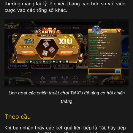
thường mang lại tỷ lệ chiến thắng cao hơn so với việc
cược vào các tổng số khác.
Linh hoạt các chiến thuật chơi Tài Xỉu để tăng cơ hội chiến
thắng
Theo cầu
Khi bạn nhận thấy các kết quả liên tiếp là Tài, hãy tiếp