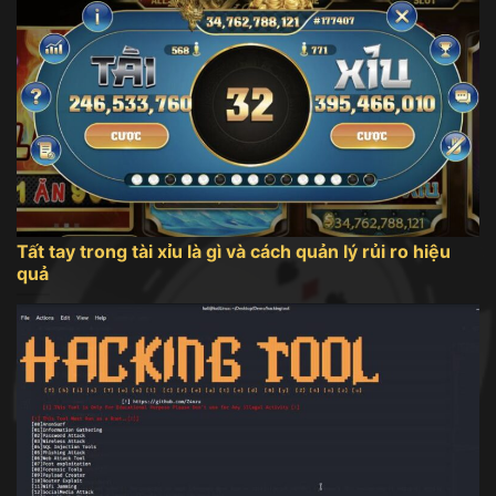
Tất tay trong tài xỉu là gì và cách quản lý rủi ro hiệu
quả