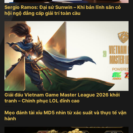
Sergio Ramos: Đại sứ Sunwin – Khi bản lĩnh sân cỏ
hội ngộ đẳng cấp giải trí toàn cầu
Giải đấu Vietnam Game Master League 2026 khởi
tranh – Chinh phục LOL đỉnh cao
Mẹo đánh tài xỉu MD5 nhìn từ xác suất và thực tế vận
hành